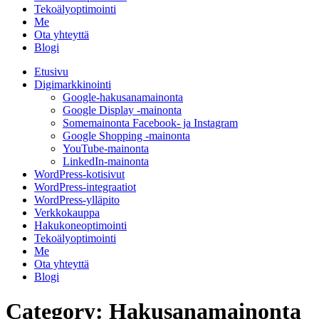
Tekoälyoptimointi
Me
Ota yhteyttä
Blogi
Etusivu
Digimarkkinointi
Google-hakusanamainonta
Google Display -mainonta
Somemainonta Facebook- ja Instagram
Google Shopping -mainonta
YouTube-mainonta
LinkedIn-mainonta
WordPress-kotisivut
WordPress-integraatiot
WordPress-ylläpito
Verkkokauppa
Hakukoneoptimointi
Tekoälyoptimointi
Me
Ota yhteyttä
Blogi
Category: Hakusanamainonta