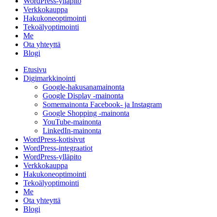
WordPress-ylläpito
Verkkokauppa
Hakukoneoptimointi
Tekoälyoptimointi
Me
Ota yhteyttä
Blogi
Etusivu
Digimarkkinointi
Google-hakusanamainonta
Google Display -mainonta
Somemainonta Facebook- ja Instagram
Google Shopping -mainonta
YouTube-mainonta
LinkedIn-mainonta
WordPress-kotisivut
WordPress-integraatiot
WordPress-ylläpito
Verkkokauppa
Hakukoneoptimointi
Tekoälyoptimointi
Me
Ota yhteyttä
Blogi