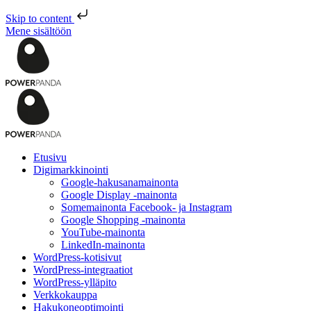
Skip to content
Mene sisältöön
Etusivu
Digimarkkinointi
Google-hakusanamainonta
Google Display -mainonta
Somemainonta Facebook- ja Instagram
Google Shopping -mainonta
YouTube-mainonta
LinkedIn-mainonta
WordPress-kotisivut
WordPress-integraatiot
WordPress-ylläpito
Verkkokauppa
Hakukoneoptimointi