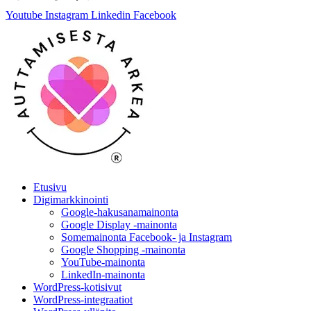
Youtube
Instagram
Linkedin
Facebook
Etusivu
Digimarkkinointi
Google-hakusanamainonta
Google Display -mainonta
Somemainonta Facebook- ja Instagram
Google Shopping -mainonta
YouTube-mainonta
LinkedIn-mainonta
WordPress-kotisivut
WordPress-integraatiot