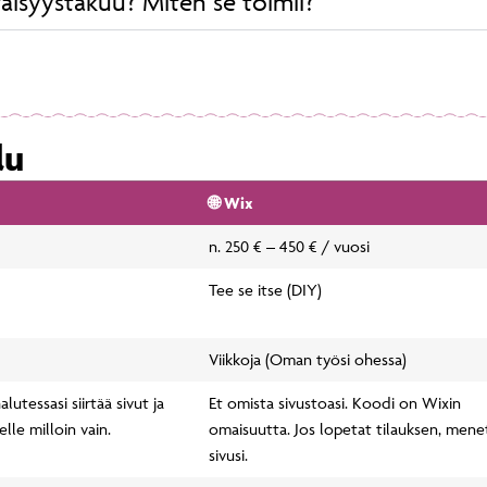
äisyystakuu? Miten se toimii?
lu
🌐 Wix
n. 250 € – 450 € / vuosi
Tee se itse (DIY)
Viikkoja (Oman työsi ohessa)
lutessasi siirtää sivut ja
Et omista sivustoasi. Koodi on Wixin
lle milloin vain.
omaisuutta. Jos lopetat tilauksen, mene
sivusi.