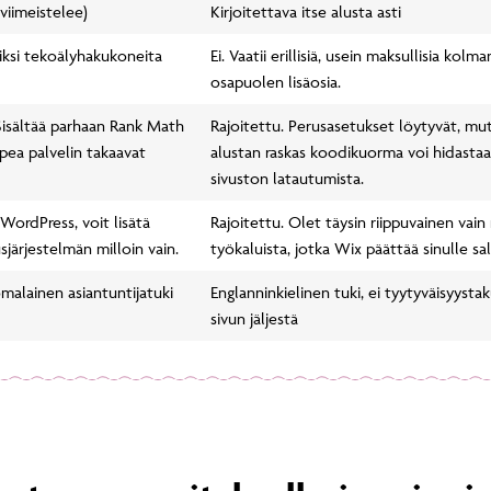
viimeistelee)
Kirjoitettava itse alusta asti
iiksi tekoälyhakukoneita
Ei. Vaatii erillisiä, usein maksullisia kolm
osapuolen lisäosia.
isältää parhaan Rank Math
Rajoitettu. Perusasetukset löytyvät, mu
pea palvelin takaavat
alustan raskas koodikuorma voi hidastaa
sivuston latautumista.
WordPress, voit lisätä
Rajoitettu. Olet täysin riippuvainen vain 
sjärjestelmän milloin vain.
työkaluista, jotka Wix päättää sinulle sall
malainen asiantuntijatuki
Englanninkielinen tuki, ei tyytyväisyysta
sivun jäljestä