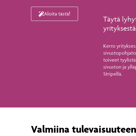
Aloita tästä!
Täytä lyhyt 
yrityksestä
Kerro yritykses
sivustopohjatoi
toiveet tyylistä
sivuston ja yllä
Stripellä.
Valmiina tulevaisuuteen