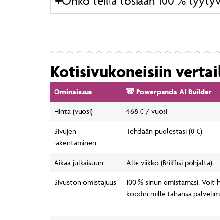
Onko teillä tosiaan 100 % tyytyv
Kotisivukoneisiin vertai
Ominaisuus
🐼 Powerpanda AI Builder
Hinta (vuosi)
468 € / vuosi
Sivujen
Tehdään puolestasi (0 €)
rakentaminen
Aikaa julkaisuun
Alle viikko (Briiffisi pohjalta)
Sivuston omistajuus
100 % sinun omistamasi. Voit ha
koodin mille tahansa palvelime