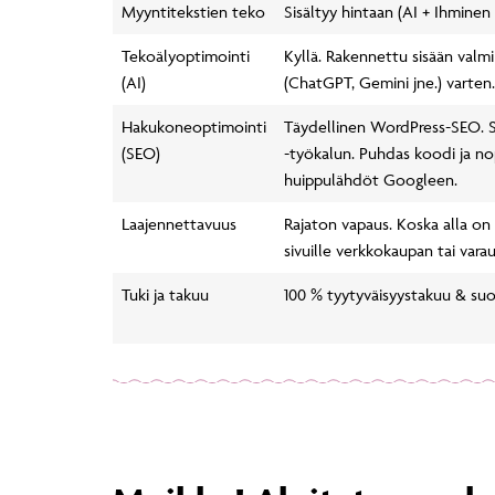
Myyntitekstien teko
Sisältyy hintaan (AI + Ihminen 
Tekoälyoptimointi
Kyllä. Rakennettu sisään valm
(AI)
(ChatGPT, Gemini jne.) varten.
Hakukoneoptimointi
Täydellinen WordPress-SEO. S
(SEO)
-työkalun. Puhdas koodi ja no
huippulähdöt Googleen.
Laajennettavuus
Rajaton vapaus. Koska alla on 
sivuille verkkokaupan tai varau
Tuki ja takuu
100 % tyytyväisyystakuu & suo