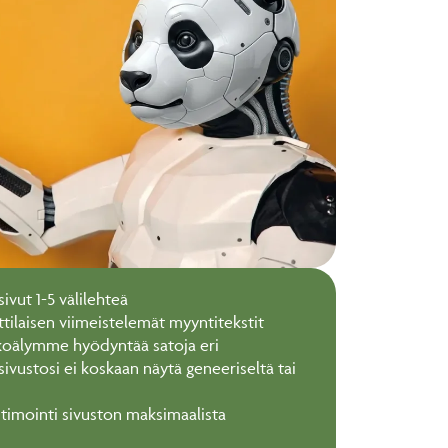
ivut 1-5 välilehteä
ilaisen viimeistelemät myyntitekstit
ekoälymme hyödyntää satoja eri
sivustosi ei koskaan näytä geneeriseltä tai
timointi sivuston maksimaalista