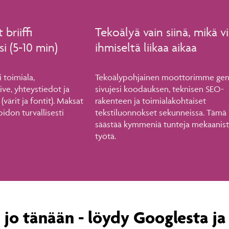
briiffi
Tekoälyä vain siinä, mikä v
si (5-10 min)
ihmiseltä liikaa aikaa
i toimiala,
Tekoälypohjainen moottorimme gen
ve, yhteystiedot ja
sivujesi koodauksen, teknisen SEO-
 (värit ja fontit). Maksat
rakenteen ja toimialakohtaiset
pidon turvallisesti
tekstiluonnokset sekunneissa. Tämä
säästää kymmeniä tunteja mekaanis
työtä.
 jo tänään - löydy Googlesta ja