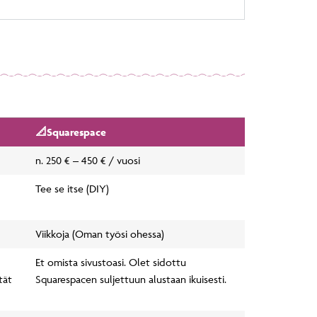
📐Squarespace
n. 250 € – 450 € / vuosi
Tee se itse (DIY)
Viikkoja (Oman työsi ohessa)
Et omista sivustoasi. Olet sidottu
tät
Squarespacen suljettuun alustaan ikuisesti.