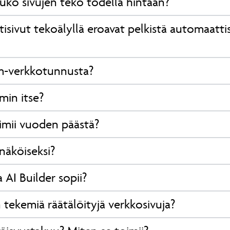
uko sivujen teko todella hintaan?
ivut tekoälyllä eroavat pelkistä automaattis
om-verkkotunnusta?
in itse?
mii vuoden päästä?
näköiseksi?
 AI Builder sopii?
 tekemiä räätälöityjä verkkosivuja?