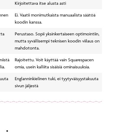
Kirjoitettava itse alusta asti
annen
Ei. Vaatii monimutkaista manuaalista säätöä
koodin kanssa.
tta
Perustaso. Sopii yksinkertaiseen optimointiin,
mutta syvällisempi teknisen koodin viilaus on
mahdotonta.
niistä
Rajoitettu. Voit käyttää vain Squarespacen
ia.
omia, usein kalliita sisäisiä ominaisuuksia.
kuuta
Englanninkielinen tuki, ei tyytyväisyystakuuta
sivun jäljestä