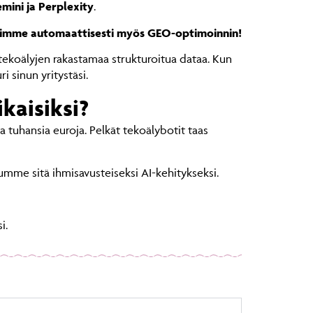
mini ja Perplexity
.
mioimme automaattisesti myös GEO-optimoinnin!
tekoälyjen rakastamaa strukturoitua dataa. Kun
 sinun yritystäsi.
kaisiksi?
ta tuhansia euroja. Pelkät tekoälybotit taas
me sitä ihmisavusteiseksi AI-kehitykseksi.
i.