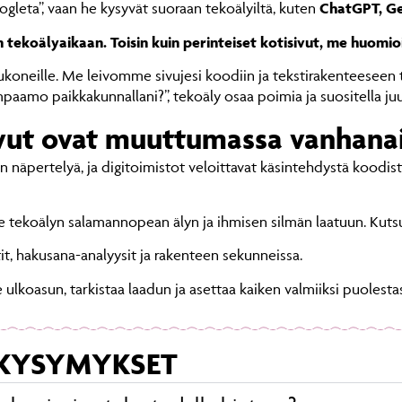
gleta”, vaan he kysyvät suoraan tekoälyiltä, kuten
ChatGPT, Ge
tekoälyaikaan. Toisin kuin perinteiset kotisivut, me huo
ukoneille. Me leivomme sivujesi koodiin ja tekstirakenteeseen 
aamo paikkakunnallani?”, tekoäly osaa poimia ja suositella juuri
ivut ovat muuttumassa vanhanai
en näpertelyä, ja digitoimistot veloittavat käsintehdystä koodis
ekoälyn salamannopean älyn ja ihmisen silmän laatuun. Kutsum
it, hakusana-analyysit ja rakenteen sekunneissa.
 ulkoasun, tarkistaa laadun ja asettaa kaiken valmiiksi puolestas
 KYSYMYKSET