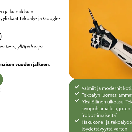
en ja laadukkaan
 tyylikkäät tekoäly- ja Google-
)
en teon, ylläpidon ja
mmäisen vuoden jälkeen.
Valmiit ja modernit kotis
!
Tekoälyn luomat, ammatt
Yksilöllinen ulkoasu: T
sivupohjamalleja, joten 
"robottimaiselta"
Hakukone- ja tekoälyop
löydettävyyttä varten