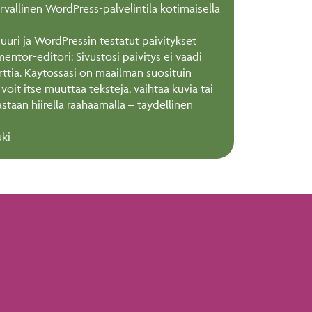
urvallinen WordPress-palvelintila kotimaisella
uuri ja WordPressin testatut päivitykset
ntor-editori: Sivustosi päivitys ei vaadi
rttiä. Käytössäsi on maailman suosituin
a voit itse muuttaa tekstejä, vaihtaa kuvia tai
ästään hiirellä raahaamalla – täydellinen
uki