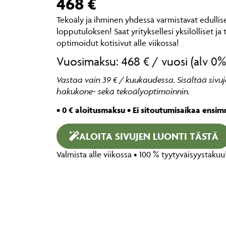
468 €
Tekoäly ja ihminen yhdessä varmistavat edullis
lopputuloksen! Saat yrityksellesi yksilölliset ja
optimoidut kotisivut alle viikossa!
Vuosimaksu: 468 € / vuosi (alv 0%
Vastaa vain 39 € / kuukaudessa. Sisältää sivuj
hakukone- sekä tekoälyoptimoinnin.
• 0 € aloitusmaksu • Ei sitoutumisaikaa ensi
ALOITA SIVUJEN LUONTI TÄSTÄ
Valmista alle viikossa • 100 % tyytyväisyystakuu