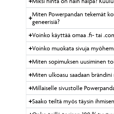
Miksi hinta on näin halpa? Kuulu
Miten Powerpandan tekemät kotis
geneerisiä?
Voinko käyttää omaa .fi- tai .c
Voinko muokata sivuja myöhemm
Miten sopimuksen uusiminen toi
Miten ulkoasu saadaan brändini 
Millaiselle sivustolle Powerpanda
Saako teiltä myös täysin ihmisen