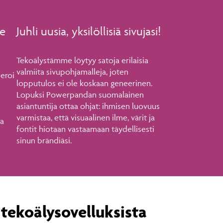
ie
Juhli uusia, yksilöllisiä sivujasi!
Tekoälystämme löytyy satoja erilaisia
valmiita sivupohjamalleja, joten
eroi
lopputulos ei ole koskaan geneerinen.
Lopuksi Powerpandan suomalainen
asiantuntija ottaa ohjat: ihmisen luovuus
varmistaa, että visuaalinen ilme, värit ja
ta
fontit hiotaan vastaamaan täydellisesti
sinun brändiäsi.
 tekoälysovelluksista