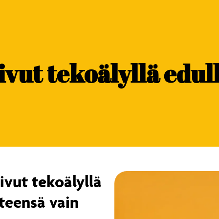
ivut tekoälyllä edull
ivut tekoälyllä
hteensä vain