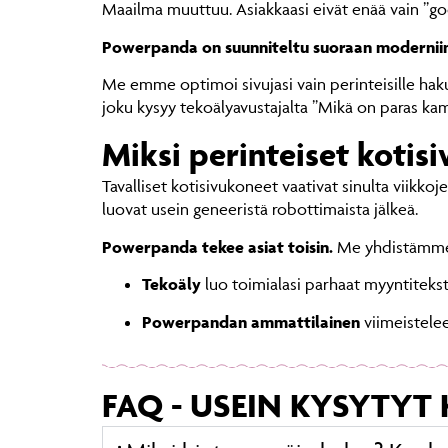
Maailma muuttuu. Asiakkaasi eivät enää vain ”goo
Powerpanda on suunniteltu suoraan moderniin 
Me emme optimoi sivujasi vain perinteisille hak
joku kysyy tekoälyavustajalta ”Mikä on paras kamp
Miksi perinteiset kotis
Tavalliset kotisivukoneet vaativat sinulta viikkoj
luovat usein geneeristä robottimaista jälkeä.
Powerpanda tekee asiat toisin.
Me yhdistämme t
Tekoäly
luo toimialasi parhaat myyntitekst
Powerpandan ammattilainen
viimeistelee
FAQ - USEIN KYSYTYT