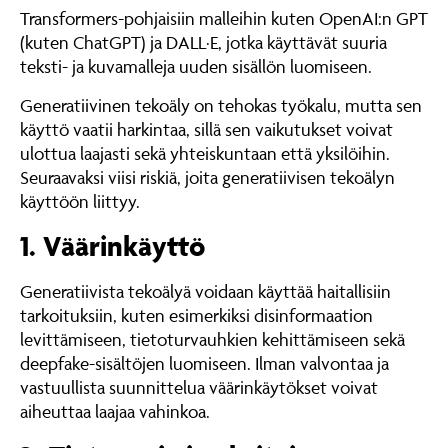
Transformers-pohjaisiin malleihin kuten OpenAI:n GPT
(kuten ChatGPT) ja DALL·E, jotka käyttävät suuria
teksti- ja kuvamalleja uuden sisällön luomiseen.
Generatiivinen tekoäly on tehokas työkalu, mutta sen
käyttö vaatii harkintaa, sillä sen vaikutukset voivat
ulottua laajasti sekä yhteiskuntaan että yksilöihin.
Seuraavaksi viisi riskiä, joita generatiivisen tekoälyn
käyttöön liittyy.
1. Väärinkäyttö
Generatiivista tekoälyä voidaan käyttää haitallisiin
tarkoituksiin, kuten esimerkiksi disinformaation
levittämiseen, tietoturvauhkien kehittämiseen sekä
deepfake-sisältöjen luomiseen. Ilman valvontaa ja
vastuullista suunnittelua väärinkäytökset voivat
aiheuttaa laajaa vahinkoa.