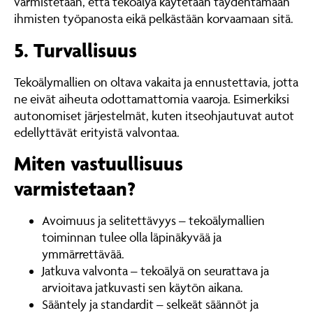
varmistetaan, että tekoälyä käytetään täydentämään
ihmisten työpanosta eikä pelkästään korvaamaan sitä.
5. Turvallisuus
Tekoälymallien on oltava vakaita ja ennustettavia, jotta
ne eivät aiheuta odottamattomia vaaroja. Esimerkiksi
autonomiset järjestelmät, kuten itseohjautuvat autot
edellyttävät erityistä valvontaa.
Miten vastuullisuus
varmistetaan?
Avoimuus ja selitettävyys – tekoälymallien
toiminnan tulee olla läpinäkyvää ja
ymmärrettävää.
Jatkuva valvonta – tekoälyä on seurattava ja
arvioitava jatkuvasti sen käytön aikana.
Sääntely ja standardit – selkeät säännöt ja