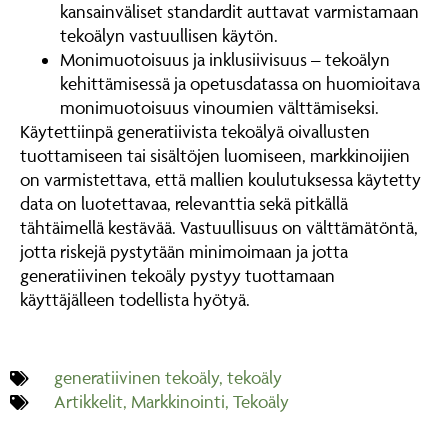
kansainväliset standardit auttavat varmistamaan
tekoälyn vastuullisen käytön.
Monimuotoisuus ja inklusiivisuus – tekoälyn
kehittämisessä ja opetusdatassa on huomioitava
monimuotoisuus vinoumien välttämiseksi.
Käytettiinpä generatiivista tekoälyä oivallusten
tuottamiseen tai sisältöjen luomiseen, markkinoijien
on varmistettava, että mallien koulutuksessa käytetty
data on luotettavaa, relevanttia sekä pitkällä
tähtäimellä kestävää. Vastuullisuus on välttämätöntä,
jotta riskejä pystytään minimoimaan ja jotta
generatiivinen tekoäly pystyy tuottamaan
käyttäjälleen todellista hyötyä.
generatiivinen tekoäly
,
tekoäly
Artikkelit
,
Markkinointi
,
Tekoäly