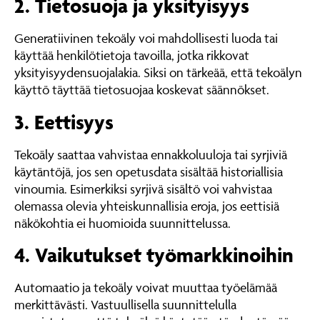
2. Tietosuoja ja yksityisyys
Generatiivinen tekoäly voi mahdollisesti luoda tai
käyttää henkilötietoja tavoilla, jotka rikkovat
yksityisyydensuojalakia. Siksi on tärkeää, että tekoälyn
käyttö täyttää tietosuojaa koskevat säännökset.
3. Eettisyys
Tekoäly saattaa vahvistaa ennakkoluuloja tai syrjiviä
käytäntöjä, jos sen opetusdata sisältää historiallisia
vinoumia. Esimerkiksi syrjivä sisältö voi vahvistaa
olemassa olevia yhteiskunnallisia eroja, jos eettisiä
näkökohtia ei huomioida suunnittelussa.
4. Vaikutukset työmarkkinoihin
Automaatio ja tekoäly voivat muuttaa työelämää
merkittävästi. Vastuullisella suunnittelulla