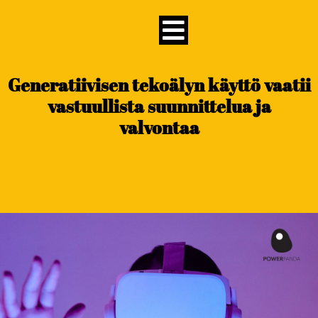
content
Generatiivisen tekoälyn käyttö vaatii
vastuullista suunnittelua ja
valvontaa