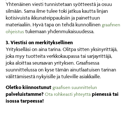
Yhtenäinen viesti tunnistetaan syötteestä ja osuu
silmään. Sama ilme tulee toki jatkua kautta linjan
kotisivuista ikkunateippauksiin ja painettuun
materiaaliin. Hyvä tapa on tehdä kunnollinen
graafinen
tukemaan yhdenmukaisuudessa.
ohjeistus
3. Viestisi on merkityksellinen
Yritykselläsi on aina tarina. Olitpa sitten yksinyrittäjä,
joka myy tuotteita verkkokaupassa tai sarjayrittäjä,
joka aloittaa seuraavan yrityksen. Graafisessa
suunnittelussa on kyse tämän ainutlaatuisen tarinan
välittämisestä nykyisille ja tuleville asiakkaille.
Oletko kiinnostunut
graafisen suunnittelun
palveluistamme?
pienessä tai
Ota rohkeasti yhteyttä
isossa tarpeessa!