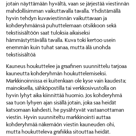
jotain näyttämään hyvältä, vaan se järjestää viestinnän
mahdollisimman vaikuttavalla tavalla. Yhdistämällä
hyvin tehdyn kuvaviestinnän vaikuttavaan ja
kohderyhmäänsä puhuttelemaan otsikkoon sekä
tekstisisältöön saat tuloksia aikaiseksi
hämmästyttävällä tavalla. Kuva toki kertoo usein
enemmän kuin tuhat sanaa, mutta älä unohda
tekstisisältöä
Kauneus houkuttelee ja graafinen suunnittelu tarjoaa
kauneutta kohderyhmän houkuttelemiseksi.
Markkinoinnissa ei kuitenkaan ole kyse vain kaudesta;
mainoksella, sähköpostilla tai verkkosivustolla on
hyvin lyhyt aika kiinnittää huomio. Jos kohderyhmä
saa tuon lyhyen ajan sisällä jotain, joka saa heidät
katsomaan kahdesti, he pysähtyvät vastaanottaman
viestin. Hyvin suunniteltu markkinointi auttaa
kohderyhmää näkemäön viestin kauneuden ohi,
mutta houkutteleva grafiikka sitouttaa heidät.