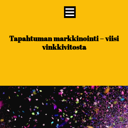
content
Tapahtuman markkinointi – viisi
vinkkivitosta