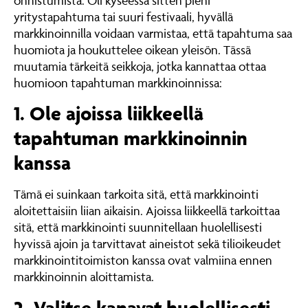
onnistumista. Oli kyseessä sitten pieni
yritystapahtuma tai suuri festivaali, hyvällä
markkinoinnilla voidaan varmistaa, että tapahtuma saa
huomiota ja houkuttelee oikean yleisön. Tässä
muutamia tärkeitä seikkoja, jotka kannattaa ottaa
huomioon tapahtuman markkinoinnissa:
1. Ole ajoissa liikkeellä
tapahtuman markkinoinnin
kanssa
Tämä ei suinkaan tarkoita sitä, että markkinointi
aloitettaisiin liian aikaisin. Ajoissa liikkeellä tarkoittaa
sitä, että markkinointi suunnitellaan huolellisesti
hyvissä ajoin ja tarvittavat aineistot sekä tilioikeudet
markkinointitoimiston kanssa ovat valmiina ennen
markkinoinnin aloittamista.
2. Valitse kanavat huolellisesti