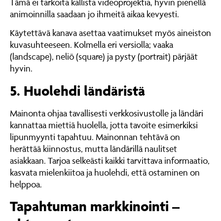
Tämä ei tarkoita kallista videoprojektia, hyvin pienellä
animoinnilla saadaan jo ihmeitä aikaa kevyesti.
Käytettävä kanava asettaa vaatimukset myös aineiston
kuvasuhteeseen. Kolmella eri versiolla; vaaka
(landscape), neliö (square) ja pysty (portrait) pärjäät
hyvin.
5. Huolehdi ländäristä
Mainonta ohjaa tavallisesti verkkosivustolle ja ländäri
kannattaa miettiä huolella, jotta tavoite esimerkiksi
lipunmyynti tapahtuu. Mainonnan tehtävä on
herättää kiinnostus, mutta ländärillä naulitset
asiakkaan. Tarjoa selkeästi kaikki tarvittava informaatio,
kasvata mielenkiitoa ja huolehdi, että ostaminen on
helppoa.
Tapahtuman markkinointi –