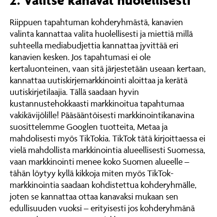
Riippuen tapahtuman kohderyhmästä, kanavien
valinta kannattaa valita huolellisesti ja miettiä millä
suhteella mediabudjettia kannattaa jyvittää eri
kanavien kesken. Jos tapahtumasi ei ole
kertaluonteinen, vaan sitä järjestetään useaan kertaan,
kannattaa uutiskirjemarkkinointi aloittaa ja kerätä
uutiskirjetilaajia. Tällä saadaan hyvin
kustannustehokkaasti markkinoitua tapahtumaa
vakikävijölille! Pääsääntöisesti markkinointikanavina
suosittelemme Googlen tuotteita, Metaa ja
mahdolisesti myös TikTokia. TikTok tätä kirjoittaessa ei
vielä mahdollista markkinointia alueellisesti Suomessa,
vaan markkinointi menee koko Suomen alueelle –
tähän löytyy kyllä kikkoja miten myös TikTok-
markkinointia saadaan kohdistettua kohderyhmälle,
joten se kannattaa ottaa kanavaksi mukaan sen
edullisuuden vuoksi – erityisesti jos kohderyhmänä