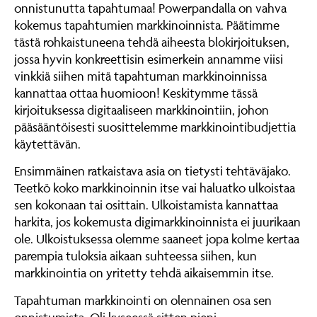
onnistunutta tapahtumaa! Powerpandalla on vahva
kokemus tapahtumien markkinoinnista. Päätimme
tästä rohkaistuneena tehdä aiheesta blokirjoituksen,
jossa hyvin konkreettisin esimerkein annamme viisi
vinkkiä siihen mitä tapahtuman markkinoinnissa
kannattaa ottaa huomioon! Keskitymme tässä
kirjoituksessa digitaaliseen markkinointiin, johon
pääsääntöisesti suosittelemme markkinointibudjettia
käytettävän.
Ensimmäinen ratkaistava asia on tietysti tehtäväjako.
Teetkö koko markkinoinnin itse vai haluatko ulkoistaa
sen kokonaan tai osittain. Ulkoistamista kannattaa
harkita, jos kokemusta digimarkkinoinnista ei juurikaan
ole. Ulkoistuksessa olemme saaneet jopa kolme kertaa
parempia tuloksia aikaan suhteessa siihen, kun
markkinointia on yritetty tehdä aikaisemmin itse.
Tapahtuman markkinointi on olennainen osa sen