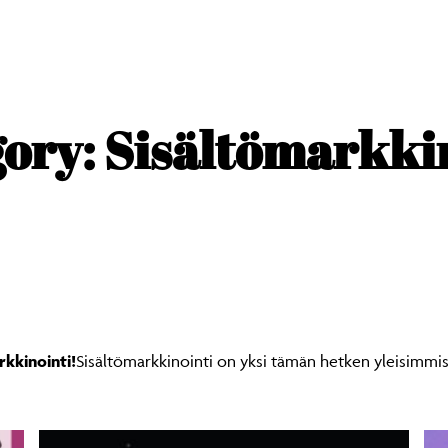
ory: Sisältömarkki
kkinointi!
Sisältömarkkinointi on yksi tämän hetken yleisimmis