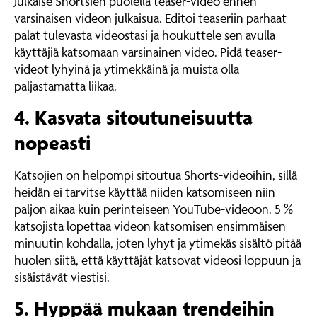
Julkaise Shortsien puolella teaser-video ennen
varsinaisen videon julkaisua. Editoi teaseriin parhaat
palat tulevasta videostasi ja houkuttele sen avulla
käyttäjiä katsomaan varsinainen video. Pidä teaser-
videot lyhyinä ja ytimekkäinä ja muista olla
paljastamatta liikaa.
4. Kasvata sitoutuneisuutta
nopeasti
Katsojien on helpompi sitoutua Shorts-videoihin, sillä
heidän ei tarvitse käyttää niiden katsomiseen niin
paljon aikaa kuin perinteiseen YouTube-videoon. 5 %
katsojista lopettaa videon katsomisen ensimmäisen
minuutin kohdalla, joten lyhyt ja ytimekäs sisältö pitää
huolen siitä, että käyttäjät katsovat videosi loppuun ja
sisäistävät viestisi.
5. Hyppää mukaan trendeihin