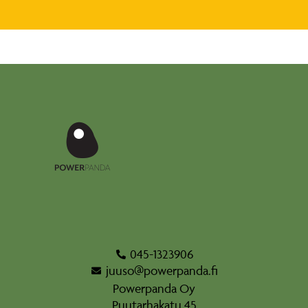
045-1323906
juuso@powerpanda.fi
Powerpanda Oy
Puutarhakatu 45