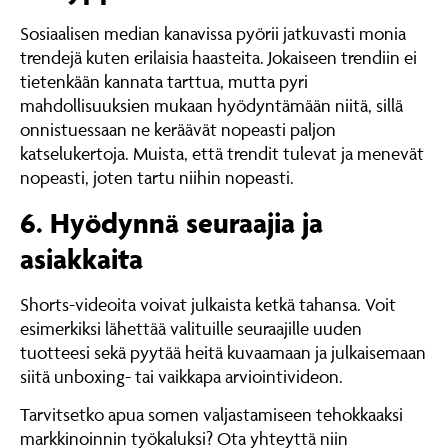
Sosiaalisen median kanavissa pyörii jatkuvasti monia
trendejä kuten erilaisia haasteita. Jokaiseen trendiin ei
tietenkään kannata tarttua, mutta pyri
mahdollisuuksien mukaan hyödyntämään niitä, sillä
onnistuessaan ne keräävät nopeasti paljon
katselukertoja. Muista, että trendit tulevat ja menevät
nopeasti, joten tartu niihin nopeasti.
6. Hyödynnä seuraajia ja
asiakkaita
Shorts-videoita voivat julkaista ketkä tahansa. Voit
esimerkiksi lähettää valituille seuraajille uuden
tuotteesi sekä pyytää heitä kuvaamaan ja julkaisemaan
siitä unboxing- tai vaikkapa arviointivideon.
Tarvitsetko apua somen valjastamiseen tehokkaaksi
markkinoinnin työkaluksi? Ota yhteyttä niin