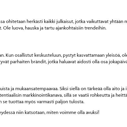
ohitetaan herkästi kaikki julkaisut, jotka vaikuttavat yhtään ma
at. Ole luova, hauska ja tartu ajankohtaisiin trendeihin.
Kun osallistut keskusteluun, pystyt kasvattamaan yleisöä, olet
ät parhaiten brändit, jotka haluavat aidosti olla osa jokapäivä
uista ja mukaansatempaavaa. Siksi siellä on tärkeää olla aito ja in
tentiaalisin markkinointikanava, sillä se vaatii rohkeutta ja heit
n se tuottaa myös varmasti paljon tulosta.
ydessä niin katsotaan, miten voimme olla avuksi!