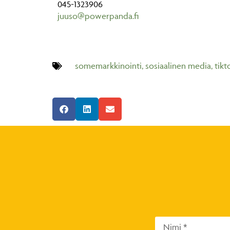
045-1323906
juuso@powerpanda.fi
somemarkkinointi
,
sosiaalinen media
,
tikt