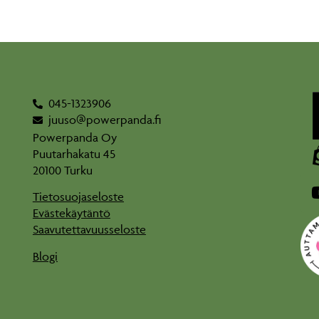
045-1323906
juuso@powerpanda.fi
Powerpanda Oy
Puutarhakatu 45
20100 Turku
Tietosuojaseloste
Evästekäytäntö
Saavutettavuusseloste
Blogi