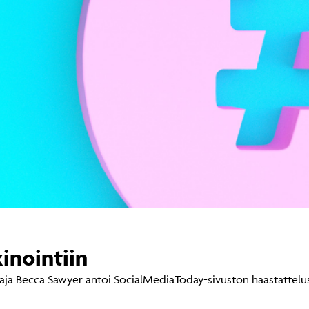
inointiin
taja Becca Sawyer antoi SocialMediaToday-sivuston haastatteluss