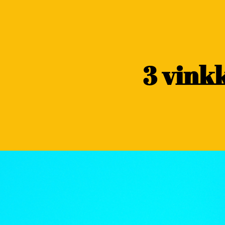
content
3 vink