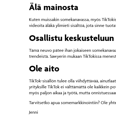
Älä mainosta
Kuten muissakin somekanavassa, myös TikTokissa 
videoita äläkä ylimieti sisältöä, jota sinne tuot
Osallistu keskusteluun
Tämä neuvo pätee ihan jokaiseen somekanavaan. 
trendeistä. Sawyerin mukaan TikTokissa menestyv
Ole aito
TikTok-sisällön tulee olla viihdyttävää, ainutlaat
yrityksille TikTok ei välttämättä ole kaikkein po
myös paljon aikaa ja työtä, mutta onnistuessaa
Tarvitsetko apua somemarkkinointiin? Ole yhte
Jenni