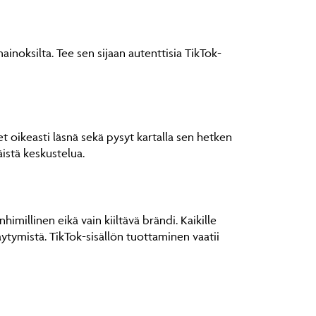
inoksilta. Tee sen sijaan autenttisia TikTok-
 oikeasti läsnä sekä pysyt kartalla sen hetken
istä keskustelua.
himillinen eikä vain kiiltävä brändi. Kaikille
täytymistä. TikTok-sisällön tuottaminen vaatii