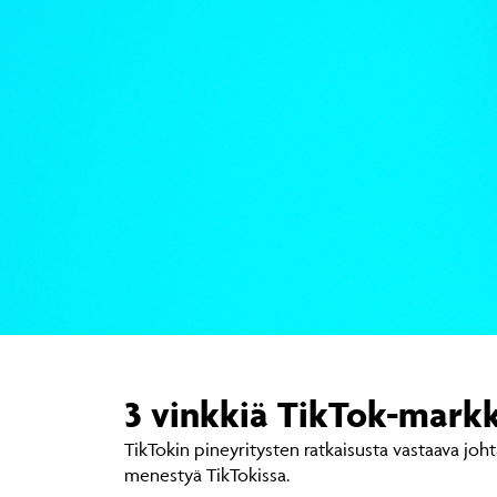
3 vinkkiä TikTok-markk
TikTokin pineyritysten ratkaisusta vastaava joh
menestyä TikTokissa.