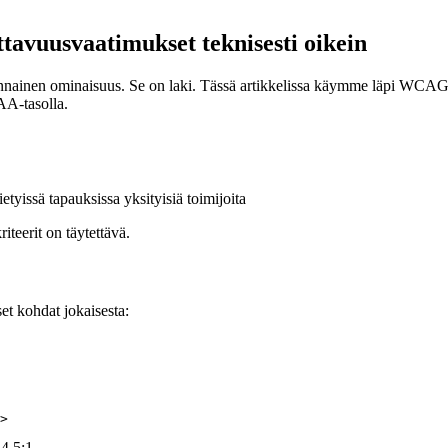
tavuusvaatimukset teknisesti oikein
linnainen ominaisuus. Se on laki. Tässä artikkelissa käymme läpi WCAG
AA-tasolla.
ietyissä tapauksissa yksityisiä toimijoita
teerit on täytettävä.
et kohdat jokaisesta:
>
 4.5:1