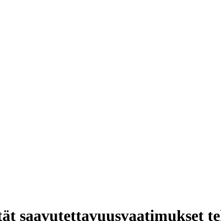
ät saavutettavuusvaatimukset tek