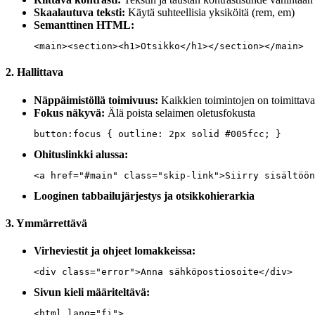
Skaalautuva teksti:
Käytä suhteellisia yksiköitä (rem, em)
Semanttinen HTML:
<main><section><h1>Otsikko</h1></section></main>
2. Hallittava
Näppäimistöllä toimivuus:
Kaikkien toimintojen on toimittava 
Fokus näkyvä:
Älä poista selaimen oletusfokusta
button:focus { outline: 2px solid #005fcc; }
Ohituslinkki alussa:
<a href="#main" class="skip-link">Siirry sisältöön
Looginen tabbailujärjestys ja otsikkohierarkia
3. Ymmärrettävä
Virheviestit ja ohjeet lomakkeissa:
<div class="error">Anna sähköpostiosoite</div>
Sivun kieli määriteltävä:
<html lang="fi">