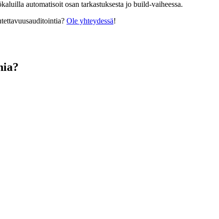
kaluilla automatisoit osan tarkastuksesta jo build-vaiheessa.
utettavuusauditointia?
Ole yhteydessä
!
nia?