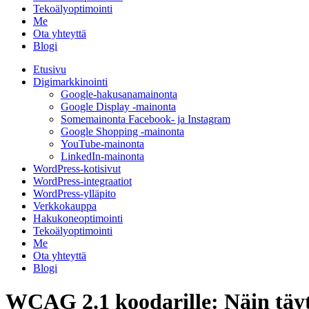
Tekoälyoptimointi
Me
Ota yhteyttä
Blogi
Etusivu
Digimarkkinointi
Google-hakusanamainonta
Google Display -mainonta
Somemainonta Facebook- ja Instagram
Google Shopping -mainonta
YouTube-mainonta
LinkedIn-mainonta
WordPress-kotisivut
WordPress-integraatiot
WordPress-ylläpito
Verkkokauppa
Hakukoneoptimointi
Tekoälyoptimointi
Me
Ota yhteyttä
Blogi
WCAG 2.1 koodarille: Näin täyt