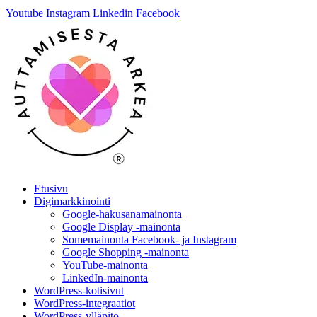
Youtube
Instagram
Linkedin
Facebook
Etusivu
Digimarkkinointi
Google-hakusanamainonta
Google Display -mainonta
Somemainonta Facebook- ja Instagram
Google Shopping -mainonta
YouTube-mainonta
LinkedIn-mainonta
WordPress-kotisivut
WordPress-integraatiot
WordPress-ylläpito