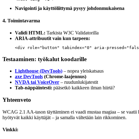
Navigointi ja käyttöliittymä pysyy johdonmukaisena
4. Toimintavarma
Validi HTML:
Tarkista W3C Validatorilla
ARIA-attribuutit vain kun tarpeen:
<div role="button" tabindex="0" aria-pressed="fals
Testaaminen: työkalut koodarille
Lighthouse (DevTools)
– nopea yleiskatsaus
axe DevTools
(Chrome-laajennus)
NVDA tai VoiceOver
– ruudunlukijatestit
Tab-näppäintesti:
pääsetkö kaikkeen ilman hiirtä?
Yhteenveto
WCAG 2.1 AA-tason täyttäminen ei vaadi mustaa magiaa – se vaatii huo
hyötyvät kaikki käyttäjät – ja samalla vältetään lain rikkominen.
Vinkki: