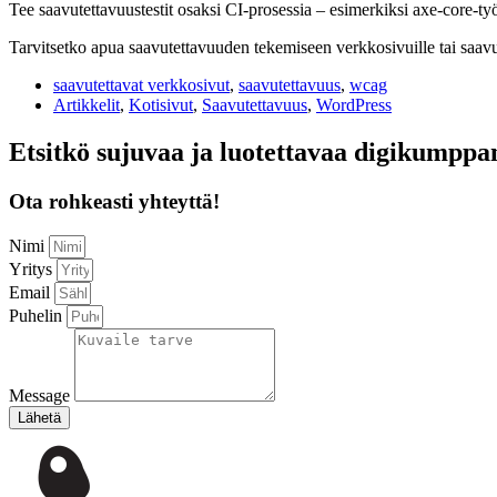
Tee saavutettavuustestit osaksi CI-prosessia – esimerkiksi axe-core-työ
Tarvitsetko apua saavutettavuuden tekemiseen verkkosivuille tai saav
saavutettavat verkkosivut
,
saavutettavuus
,
wcag
Artikkelit
,
Kotisivut
,
Saavutettavuus
,
WordPress
Etsitkö sujuvaa ja luotettavaa digikumppa
Ota rohkeasti yhteyttä!
Nimi
Yritys
Email
Puhelin
Message
Lähetä