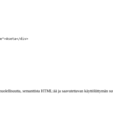
e">Aseta</div>
lellisuutta, semanttista HTML:ää ja saavutettavan käyttöliittymän suu