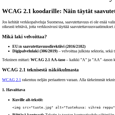
WCAG 2.1 koodarille: Näin täytät saavutet
Jos kehität verkkopalveluja Suomessa, saavutettavuus ei ole enää va
oikeasti tehtävä, jotta verkkosivusi täyttää saavutettavuusvaatimukset 
Mikä laki velvoittaa?
EU:n saavutettavuusdirektiivi (2016/2102)
Digipalvelulaki (306/2019)
– velvoittaa julkista sektoria, sekä t
Tekninen mittari:
WCAG 2.1 AA-taso
– kaikki ”A” ja ”AA” -tason kri
WCAG 2.1 teknisestä näkökulmasta
WCAG 2.1
rakentuu neljän periaatteen varaan. Alla tärkeimmät teknis
1. Havaittava
Kuville alt-tekstit:
<img src="tuote.jpg" alt="Tuotekuva: vihreä reppu"
Riittävä kontrasti:
Tekstin ja taustan kontrastisuhde vähintään