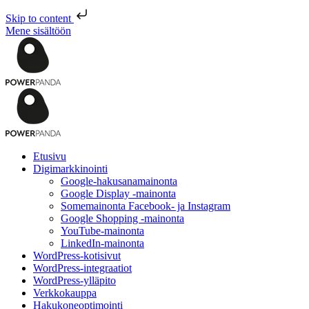
Skip to content
Mene sisältöön
Etusivu
Digimarkkinointi
Google-hakusanamainonta
Google Display -mainonta
Somemainonta Facebook- ja Instagram
Google Shopping -mainonta
YouTube-mainonta
LinkedIn-mainonta
WordPress-kotisivut
WordPress-integraatiot
WordPress-ylläpito
Verkkokauppa
Hakukoneoptimointi