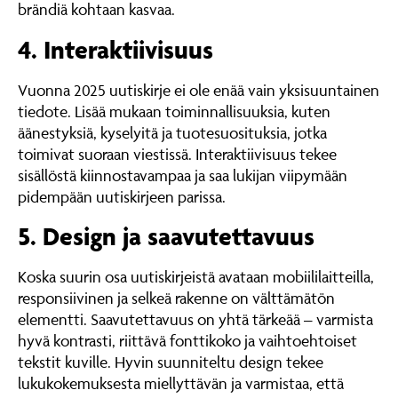
brändiä kohtaan kasvaa.
4. Interaktiivisuus
Vuonna 2025 uutiskirje ei ole enää vain yksisuuntainen
tiedote. Lisää mukaan toiminnallisuuksia, kuten
äänestyksiä, kyselyitä ja tuotesuosituksia, jotka
toimivat suoraan viestissä. Interaktiivisuus tekee
sisällöstä kiinnostavampaa ja saa lukijan viipymään
pidempään uutiskirjeen parissa.
5. Design ja saavutettavuus
Koska suurin osa uutiskirjeistä avataan mobiililaitteilla,
responsiivinen ja selkeä rakenne on välttämätön
elementti. Saavutettavuus on yhtä tärkeää – varmista
hyvä kontrasti, riittävä fonttikoko ja vaihtoehtoiset
tekstit kuville. Hyvin suunniteltu design tekee
lukukokemuksesta miellyttävän ja varmistaa, että