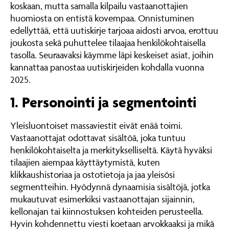
koskaan, mutta samalla kilpailu vastaanottajien
huomiosta on entistä kovempaa. Onnistuminen
edellyttää, että uutiskirje tarjoaa aidosti arvoa, erottuu
joukosta sekä puhuttelee tilaajaa henkilökohtaisella
tasolla. Seuraavaksi käymme läpi keskeiset asiat, joihin
kannattaa panostaa uutiskirjeiden kohdalla vuonna
2025.
1. Personointi ja segmentointi
Yleisluontoiset massaviestit eivät enää toimi.
Vastaanottajat odottavat sisältöä, joka tuntuu
henkilökohtaiselta ja merkitykselliseltä. Käytä hyväksi
tilaajien aiempaa käyttäytymistä, kuten
klikkaushistoriaa ja ostotietoja ja jaa yleisösi
segmentteihin. Hyödynnä dynaamisia sisältöjä, jotka
mukautuvat esimerkiksi vastaanottajan sijainnin,
kellonajan tai kiinnostuksen kohteiden perusteella.
Hyvin kohdennettu viesti koetaan arvokkaaksi ja mikä