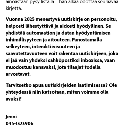
ainoastaan pysy listalla – hän alkaa odottaa seuraavaa
kirjettä.
Vuonna 2025 menestyvä uutiskirje on personoitu,
helposti lähestyttävä ja aidosti hyödyllinen. Se
yhdistää automaation ja datan hyödyntämisen
inhimillisyyteen ja aitouteen. Panostamalla
selkeyteen, interaktiivisuuteen ja
saavutettavuuteen voit rakentaa uutiskirjeen, joka
ei jää vain yhdeksi sähköpostiksi inboxissa, vaan
muodostuu kanavaksi, jota tilaajat todella
arvostavat.
Tarvitsetko apua uutiskirjeiden laatimisessa? Ole
yhteydessä niin katsotaan, miten voimme olla
avuksi!
Jenni
045-1323906