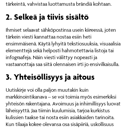
tärkeintä, vahvistaa luottamusta brändiä kohtaan.
2. Selkeä ja tiivis sisältö
Ihmiset selaavat sähköpostinsa usein kiireessä, joten
tärkein viesti kannattaa nostaa esiin heti
ensimmäisenä. Käytä lyhyitä tekstiosuuksia, visuaalisia
elementtejä sekä helposti hahmotettavia listoja tai
infograafeja. Näin viesti välittyy nopeasti ja
vastaanottaja saa siitä olennaisen irti jo ensivilkaisulla.
3. Yhteisöllisyys ja aitous
Uutiskirje voi olla paljon muutakin kuin
markkinointikanava – se voi toimia myös esimerkiksi
yhteisön rakentajana. Avoimuus ja inhimillisyys luovat
läheisyyttä. Jaa tiimin kuulumisia, tarjoa kurkistus
kulissien taakse tai nosta esiin asiakkaiden tarinoita.
Kun tilaaja kokee olevansa osa sisäpiiriä, uskollisuus