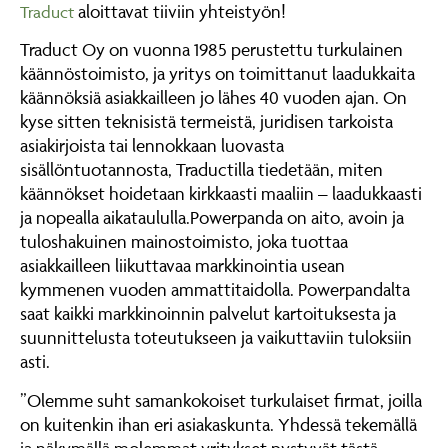
aloittavat tiiviin yhteistyön!
Traduct
Traduct Oy on vuonna 1985 perustettu turkulainen
käännöstoimisto, ja yritys on toimittanut laadukkaita
käännöksiä asiakkailleen jo lähes 40 vuoden ajan. On
kyse sitten teknisistä termeistä, juridisen tarkoista
asiakirjoista tai lennokkaan luovasta
sisällöntuotannosta, Traductilla tiedetään, miten
käännökset hoidetaan kirkkaasti maaliin – laadukkaasti
ja nopealla aikataululla.Powerpanda on aito, avoin ja
tuloshakuinen mainostoimisto, joka tuottaa
asiakkailleen liikuttavaa markkinointia usean
kymmenen vuoden ammattitaidolla. Powerpandalta
saat kaikki markkinoinnin palvelut kartoituksesta ja
suunnittelusta toteutukseen ja vaikuttaviin tuloksiin
asti.
”Olemme suht samankokoiset turkulaiset firmat, joilla
on kuitenkin ihan eri asiakaskunta. Yhdessä tekemällä