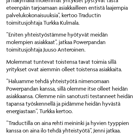
ja näkymällä molemmat yritykset pystyvät tästä
eteenpäin tarjoamaan asiakkailleen entistä laajempia
palvelukokonaisuuksia”, kertoo Traductin
toimitusjohtaja Turkka Kulmala.
”Eniten yhteistyöstämme hyötyvät meidän
molempien asiakkaat”, jatkaa Powerpandan
toimitusjohtaja Juuso Anteroinen.
Molemmat tuntevat toistensa tavat toimia sillä
yritykset ovat aiemmin olleet toistensa asiakkaita.
”Haluamme tehdä yhteistyötä nimenomaan
Powerpandan kanssa, sillä olemme itse olleet heidän
asiakkaansa. Olemme niin sanotusti testanneet heidän
tapansa työskennellä ja pidämme heidän hyvästä
energiastaan”, Turkka kertoo.
”Traductilla on aina rehti meininki ja hyvien tyyppien
kanssa on aina ilo tehdä yhteistyötä”, Jenni jatkaa.