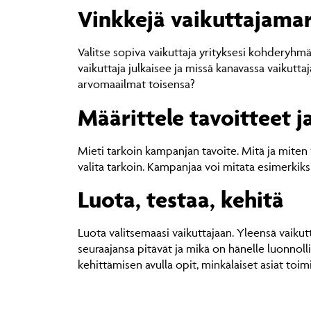
Vinkkejä vaikuttajamar
Valitse sopiva vaikuttaja yrityksesi kohderyhmä
vaikuttaja julkaisee ja missä kanavassa vaikutta
arvomaailmat toisensa?
Määrittele tavoitteet j
Mieti tarkoin kampanjan tavoite. Mitä ja miten v
valita tarkoin. Kampanjaa voi mitata esimerkik
Luota, testaa, kehitä
Luota valitsemaasi vaikuttajaan. Yleensä vaiku
seuraajansa pitävät ja mikä on hänelle luonnoll
kehittämisen avulla opit, minkälaiset asiat toim