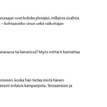
euraajat ovat kohderyhmääsi, millaista sisältöä
a – kohtaavatko sinun sekä vaikuttajan
kanavassa tai kanavissa? Myös mittarit kannattaa
amiseen, koska hän tietää mistä hänen
keasti erilaisia kampanjoita. Testaamisen ja