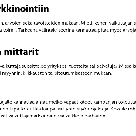
kkinointiin
n, arvojen sekä tavoitteiden mukaan. Mieti, kenen vaikuttajan s
ja toimii. Tärkeänä valintakriteerinä kannattaa pitää myös arvoj
a mittarit
aikuttaja suosittelee yrityksesi tuotteita tai palveluja? Missä 
si myynnin, klikkausten tai sitoutumisasteen mukaan.
ttajalle kannattaa antaa melko vapaat kädet kampanjan toteutt
inen tapa toteuttaa kaupallisia yhteistyöprojekteja. Kokeile roh
ivat vaikuttajamarkkinoinnissa kaikkein parhaiten.