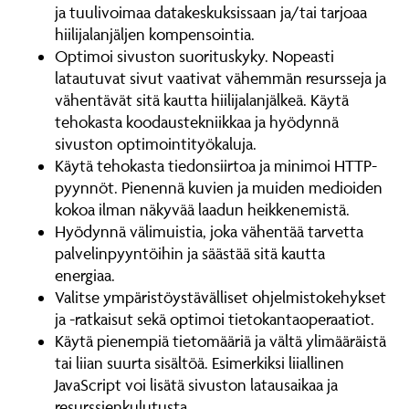
ja tuulivoimaa datakeskuksissaan ja/tai tarjoaa
hiilijalanjäljen kompensointia.
Optimoi sivuston suorituskyky. Nopeasti
latautuvat sivut vaativat vähemmän resursseja ja
vähentävät sitä kautta hiilijalanjälkeä. Käytä
tehokasta koodaustekniikkaa ja hyödynnä
sivuston optimointityökaluja.
Käytä tehokasta tiedonsiirtoa ja minimoi HTTP-
pyynnöt. Pienennä kuvien ja muiden medioiden
kokoa ilman näkyvää laadun heikkenemistä.
Hyödynnä välimuistia, joka vähentää tarvetta
palvelinpyyntöihin ja säästää sitä kautta
energiaa.
Valitse ympäristöystävälliset ohjelmistokehykset
ja -ratkaisut sekä optimoi tietokantaoperaatiot.
Käytä pienempiä tietomääriä ja vältä ylimääräistä
tai liian suurta sisältöä. Esimerkiksi liiallinen
JavaScript voi lisätä sivuston latausaikaa ja
resurssienkulutusta.