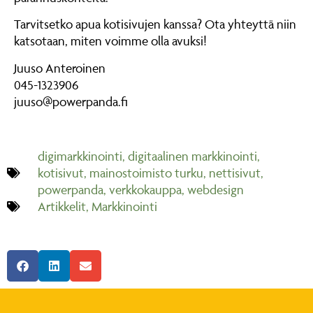
Tarvitsetko apua kotisivujen kanssa? Ota yhteyttä niin
katsotaan, miten voimme olla avuksi!
Juuso Anteroinen
045-1323906
juuso@powerpanda.fi
digimarkkinointi
,
digitaalinen markkinointi
,
kotisivut
,
mainostoimisto turku
,
nettisivut
,
powerpanda
,
verkkokauppa
,
webdesign
Artikkelit
,
Markkinointi