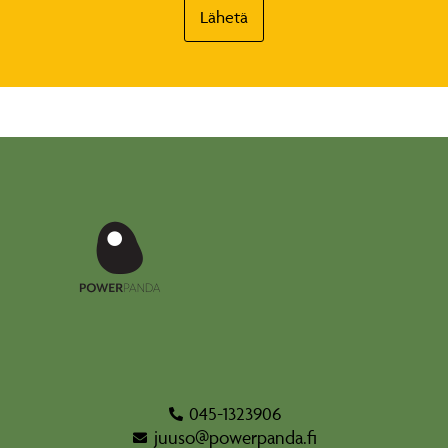
Lähetä
045-1323906
juuso@powerpanda.fi