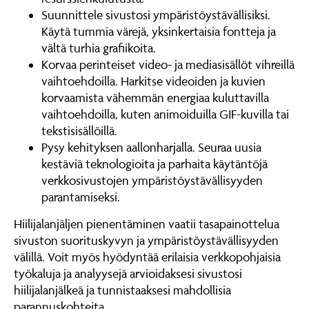
Suunnittele sivustosi ympäristöystävällisiksi.
Käytä tummia värejä, yksinkertaisia fontteja ja
vältä turhia grafiikoita.
Korvaa perinteiset video- ja mediasisällöt vihreillä
vaihtoehdoilla. Harkitse videoiden ja kuvien
korvaamista vähemmän energiaa kuluttavilla
vaihtoehdoilla, kuten animoiduilla GIF-kuvilla tai
tekstisisällöillä.
Pysy kehityksen aallonharjalla. Seuraa uusia
kestäviä teknologioita ja parhaita käytäntöjä
verkkosivustojen ympäristöystävällisyyden
parantamiseksi.
Hiilijalanjäljen pienentäminen vaatii tasapainottelua
sivuston suorituskyvyn ja ympäristöystävällisyyden
välillä. Voit myös hyödyntää erilaisia verkkopohjaisia
työkaluja ja analyysejä arvioidaksesi sivustosi
hiilijalanjälkeä ja tunnistaaksesi mahdollisia
parannuskohteita.