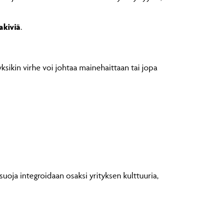
akiviä
.
ksikin virhe voi johtaa mainehaittaan tai jopa
suoja integroidaan osaksi yrityksen kulttuuria,