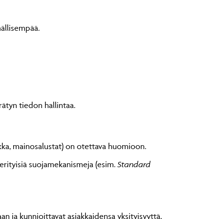
mällisempää.
ätyn tiedon hallintaa.
ikka, mainosalustat) on otettava huomioon.
t erityisiä suojamekanismeja (esim.
Standard
n ja kunnioittavat asiakkaidensa yksityisyyttä,