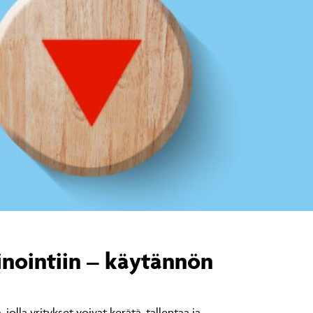
inointiin – käytännön
olla yritykset voivat kerätä, tallentaa ja