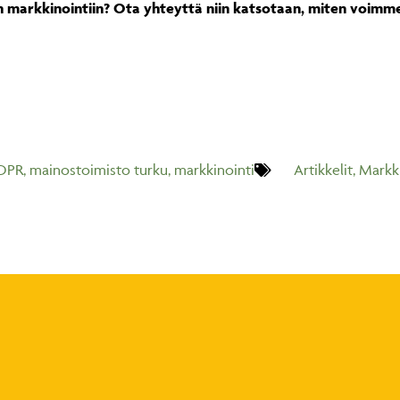
n markkinointiin?
Ota yhteyttä niin katsotaan, miten voimme
DPR
,
mainostoimisto turku
,
markkinointi
Artikkelit
,
Markki