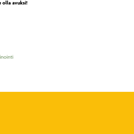
 olla avuksi!
nointi