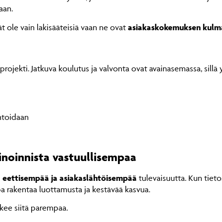
aan.
t ole vain lakisääteisiä vaan ne ovat
asiakaskokemuksen kulm
jekti. Jatkuva koulutus ja valvonta ovat avainasemassa, sillä y
ntoidaan
noinnista vastuullisempaa
i
eettisempää ja asiakaslähtöisempää
tulevaisuutta. Kun tieto
pa rakentaa luottamusta ja kestävää kasvua.
ekee siitä parempaa.