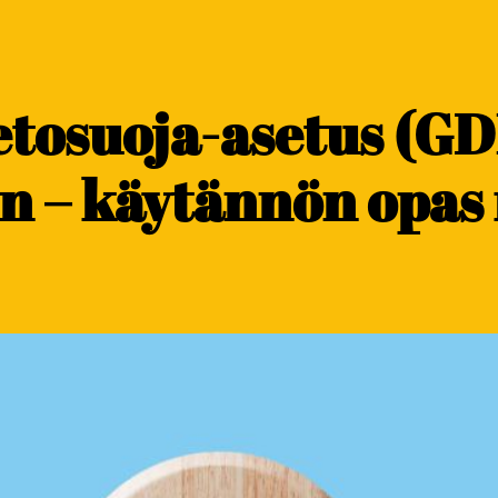
etosuoja-asetus (G
n – käytännön opas 