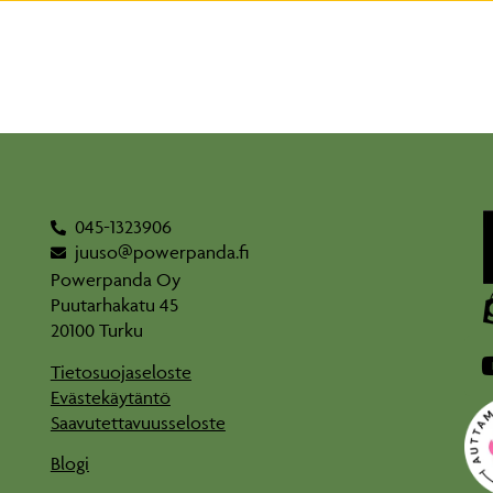
045-1323906
juuso@powerpanda.fi
Powerpanda Oy
Puutarhakatu 45
20100 Turku
Tietosuojaseloste
Evästekäytäntö
Saavutettavuusseloste
Blogi