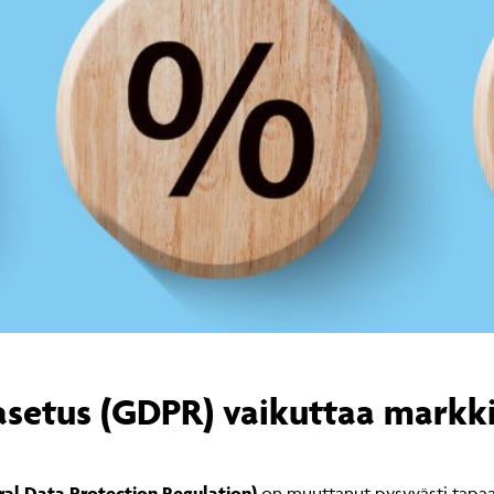
asetus (GDPR) vaikuttaa markk
al Data Protection Regulation)
on muuttanut pysyvästi tapaa, j