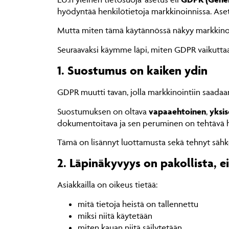
hyödyntää henkilötietoja markkinoinnissa. Aset
Mutta miten tämä käytännössä näkyy markkinoi
Seuraavaksi käymme läpi, miten GDPR vaikuttaa m
1. Suostumus on kaiken ydin
GDPR muutti tavan, jolla markkinointiin saadaan 
Suostumuksen on oltava
vapaaehtoinen
,
yksis
dokumentoitava ja sen peruminen on tehtävä h
Tämä on lisännyt luottamusta sekä tehnyt sähkö
2. Läpinäkyvyys on pakollista, e
Asiakkailla on oikeus tietää:
mitä tietoja heistä on tallennettu
miksi niitä käytetään
miten kauan niitä säilytetään