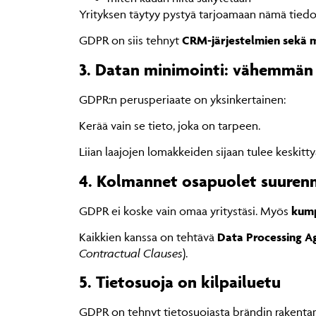
Yrityksen täytyy pystyä tarjoamaan nämä tiedot
GDPR on siis tehnyt
CRM-järjestelmien sekä 
3. Datan minimointi: vähemmä
GDPR:n perusperiaate on yksinkertainen:
Kerää vain se tieto, joka on tarpeen.
Liian laajojen lomakkeiden sijaan tulee keskitt
4. Kolmannet osapuolet suurennu
GDPR ei koske vain omaa yritystäsi. Myös
kump
Kaikkien kanssa on tehtävä
Data Processing A
Contractual Clauses
).
5. Tietosuoja on kilpailuetu
GDPR on tehnyt tietosuojasta brändin rakentamis