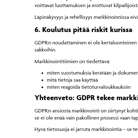
voittavat luottamuksen ja erottuvat kilpailijoist
Läpinäkyvyys ja rehellisyys markkinoinnissa eivä
6. Koulutus pitää riskit kurissa
GDPR:n noudattaminen ei ole kertaluonteinen pro
sakkoihin.
Markkinointitiimien on tiedettävä:
miten suostumuksia kerätään ja dokume
mitä tietoja saa käyttää
miten reagoida tietoturvaloukkauksiin
Yhteenveto: GDPR tekee markki
GDPR:n ansiosta markkinointi on siirtynyt koht
se ei ole enää vain pakollinen prosessi vaan ta
Hyvä tietosuoja ei jarruta markkinointia – se t