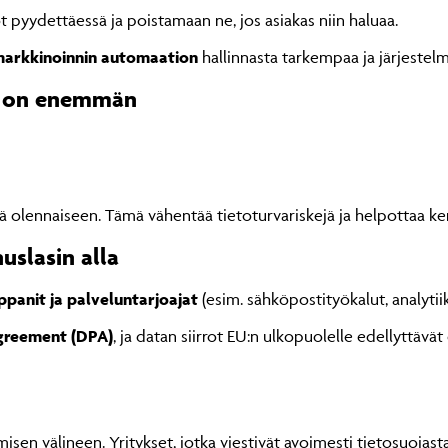
 pyydettäessä ja poistamaan ne, jos asiakas niin haluaa.
markkinoinnin automaation
hallinnasta tarkempaa ja järjestel
n on enemmän
yä olennaiseen. Tämä vähentää tietoturvariskejä ja helpottaa ker
slasin alla
panit ja palveluntarjoajat
(esim. sähköpostityökalut, analyti
greement (DPA)
, ja datan siirrot EU:n ulkopuolelle edellyttävä
en välineen. Yritykset, jotka viestivät avoimesti tietosuojastaa