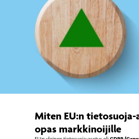
Miten EU:n tietosuoja-
opas markkinoijille
EU:n yleinen tietosuoja-asetus eli
GDPR (Gener