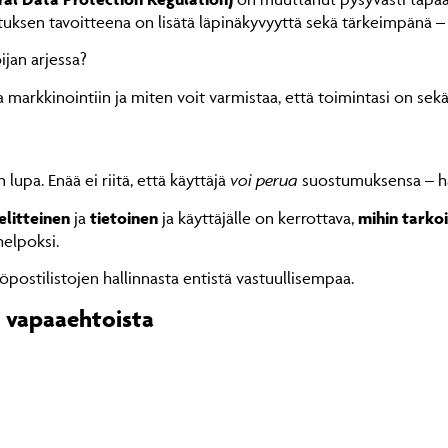
uksen tavoitteena on lisätä läpinäkyvyyttä sekä tärkeimpänä – 
jan arjessa?
arkkinointiin ja miten voit varmistaa, että toimintasi on sekä 
lupa. Enää ei riitä, että käyttäjä
voi perua
suostumuksensa – h
elitteinen
ja
tietoinen
ja käyttäjälle on kerrottava,
mihin tarko
elpoksi.
postilistojen hallinnasta entistä vastuullisempaa.
i vapaaehtoista