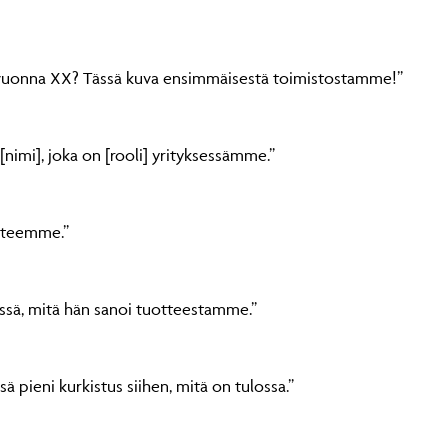
n vuonna XX? Tässä kuva ensimmäisestä toimistostamme!”
nimi], joka on [rooli] yrityksessämme.”
otteemme.”
Tässä, mitä hän sanoi tuotteestamme.”
sä pieni kurkistus siihen, mitä on tulossa.”