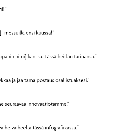
ii!””
-messuilla ensi kuussa!”
nin nimi] kanssa. Tässä heidän tarinansa.”
ykkää ja jaa tämä postaus osallistuaksesi.”
me seuraavaa innovaatiotamme.”
he vaiheelta tässä infografiikassa.”