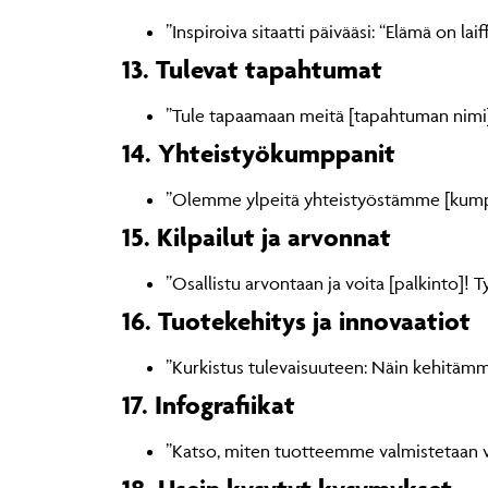
”Inspiroiva sitaatti päivääsi: “Elämä on laiff
13. Tulevat tapahtumat
”Tule tapaamaan meitä [tapahtuman nimi] 
14. Yhteistyökumppanit
”Olemme ylpeitä yhteistyöstämme [kumppa
15. Kilpailut ja arvonnat
”Osallistu arvontaan ja voita [palkinto]! T
16. Tuotekehitys ja innovaatiot
”Kurkistus tulevaisuuteen: Näin kehitäm
17. Infografiikat
”Katso, miten tuotteemme valmistetaan vai