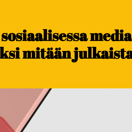
 sosiaalisessa media
eksi mitään julkaist