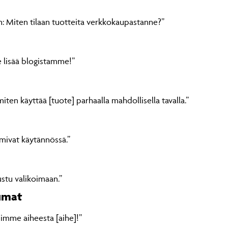
: Miten tilaan tuotteita verkkokaupastanne?”
 lisää blogistamme!”
ten käyttää [tuote] parhaalla mahdollisella tavalla.”
mivat käytännössä.”
ustu valikoimaan.”
tumat
imme aiheesta [aihe]!”