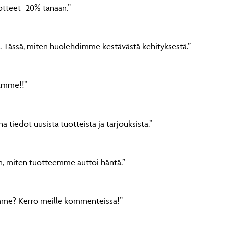
uotteet -20% tänään.”
ä. Tässä, miten huolehdimme kestävästä kehityksestä.”
tamme!!”
 tiedot uusista tuotteista ja tarjouksista.”
hen, miten tuotteemme auttoi häntä.”
amme? Kerro meille kommenteissa!”