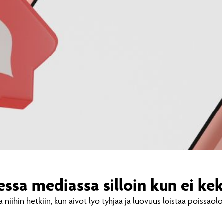
sessa mediassa silloin kun ei ke
iihin hetkiin, kun aivot lyö tyhjää ja luovuus loistaa poissaolo