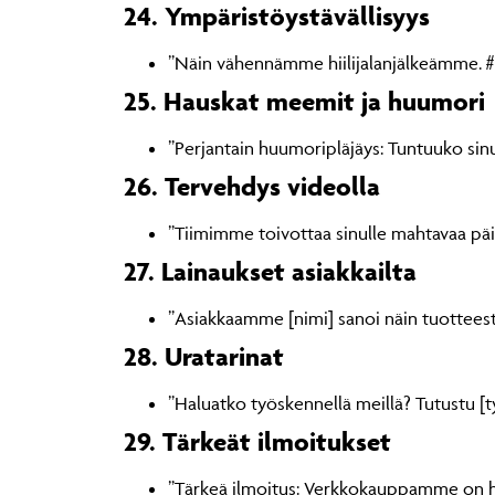
24. Ympäristöystävällisyys
”Näin vähennämme hiilijalanjälkeämme. #
25. Hauskat meemit ja huumori
”Perjantain huumoripläjäys: Tuntuuko sinu
26. Tervehdys videolla
”Tiimimme toivottaa sinulle mahtavaa pä
27. Lainaukset asiakkailta
”Asiakkaamme [nimi] sanoi näin tuotteesta
28. Uratarinat
”Haluatko työskennellä meillä? Tutustu [ty
29. Tärkeät ilmoitukset
”Tärkeä ilmoitus: Verkkokauppamme on hu