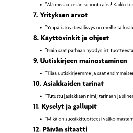
”Älä missaa kesän suurinta alea! Kaikki t
7. Yrityksen arvot
”Ympäristöystävällisyys on meille tärkeä
8. Käyttövinkit ja ohjeet
”Näin saat parhaan hyödyn irti tuottees
9. Uutiskirjeen mainostaminen
”Tilaa uutiskirjeemme ja saat ensimmäisenä
10. Asiakkaiden tarinat
”Tutustu [asiakkaan nimi] tarinaan ja sii
11. Kyselyt ja gallupit
”Mikä on suosikkituotteesi valikoimast
12. Päivän sitaatti