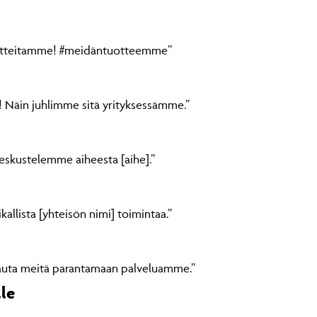
uotteitamme! #meidäntuotteemme”
! Näin juhlimme sitä yrityksessämme.”
eskustelemme aiheesta [aihe].”
lista [yhteisön nimi] toimintaa.”
a auta meitä parantamaan palveluamme.”
lle