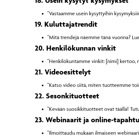
18. Usein kysytyt kysymykset
”Vastaamme usein kysyttyihin kysymyksiin
19. Kuluttajatrendit
”Mitä trendejä näemme tänä vuonna? Lue
20. Henkilökunnan vinkit
”Henkilökuntamme vinkit: [nimi] kertoo, mi
21. Videoesittelyt
”Katso video siitä, miten tuotteemme toi
22. Sesonkituotteet
”Kevään suosikkituotteet ovat täällä! Tut
23. Webinaarit ja online-tapah
”Ilmoittaudu mukaan ilmaiseen webinaari