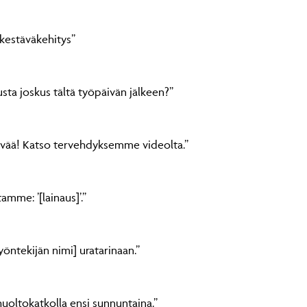
kestäväkehitys”
sta joskus tältä työpäivän jälkeen?”
ivää! Katso tervehdyksemme videolta.”
mme: ’[lainaus]’.”
öntekijän nimi] uratarinaan.”
oltokatkolla ensi sunnuntaina.”