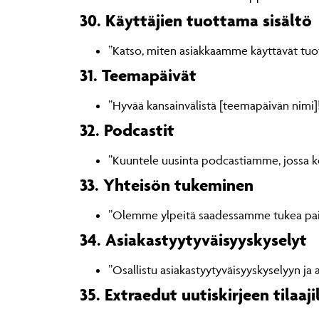
30. Käyttäjien tuottama sisältö
”Katso, miten asiakkaamme käyttävät t
31. Teemapäivät
”Hyvää kansainvälistä [teemapäivän nimi]
32. Podcastit
”Kuuntele uusinta podcastiamme, jossa k
33. Yhteisön tukeminen
”Olemme ylpeitä saadessamme tukea paikal
34. Asiakastyytyväisyyskyselyt
”Osallistu asiakastyytyväisyyskyselyyn j
35. Extraedut uutiskirjeen tilaaji