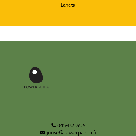
Lähetä
045-1323906
juuso@powerpanda.fi