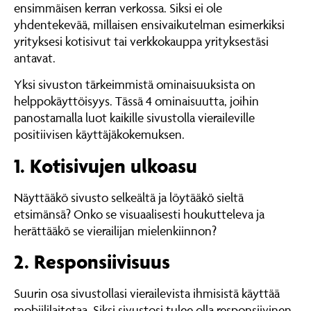
ensimmäisen kerran verkossa. Siksi ei ole
yhdentekevää, millaisen ensivaikutelman esimerkiksi
yrityksesi kotisivut tai verkkokauppa yrityksestäsi
antavat.
Yksi sivuston tärkeimmistä ominaisuuksista on
helppokäyttöisyys. Tässä 4 ominaisuutta, joihin
panostamalla luot kaikille sivustolla vieraileville
positiivisen käyttäjäkokemuksen.
1. Kotisivujen ulkoasu
Näyttääkö sivusto selkeältä ja löytääkö sieltä
etsimänsä? Onko se visuaalisesti houkutteleva ja
herättääkö se vierailijan mielenkiinnon?
2. Responsiivisuus
Suurin osa sivustollasi vierailevista ihmisistä käyttää
mobiililaitetaa. Siksi sivustosi tulee olla responsiivinen,