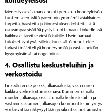
kohdeyleisösi
Menestyksekäs markkinointi perustuu kohdeyleisön
tuntemiseen. Mitä paremmin ymmärrät asiakkaidesi
tarpeita, haasteita ja kiinnostuksen kohteita, sitä
osuvampaa sisältöä pystyt tuottamaan. LinkedInissä
kaikkea ei tarvitse viestiä kaikille. Usein parhaat
tulokset syntyvät silloin, kun sisältö puhuttelee
tarkasti määriteltyä kohderyhmää ja vastaa heidän
kysymyksiinsä tai ongelmiinsa.
4. Osallistu keskusteluihin ja
verkostoidu
LinkedIn ei ole pelkkä julkaisualusta, vaan ennen
kaikkea verkostoitumiskanava. Kommentoimalla
muiden julkaisuja, osallistumalla keskusteluihin ja
vastaamalla omien julkaisujen kommentteihin yritys
voi kasvattaa näkyvyyttään ja rakentaa luottamusta