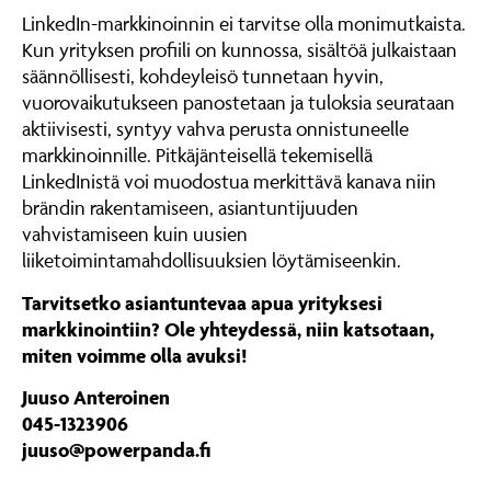
LinkedIn-markkinoinnin ei tarvitse olla monimutkaista.
Kun yrityksen profiili on kunnossa, sisältöä julkaistaan
säännöllisesti, kohdeyleisö tunnetaan hyvin,
vuorovaikutukseen panostetaan ja tuloksia seurataan
aktiivisesti, syntyy vahva perusta onnistuneelle
markkinoinnille. Pitkäjänteisellä tekemisellä
LinkedInistä voi muodostua merkittävä kanava niin
brändin rakentamiseen, asiantuntijuuden
vahvistamiseen kuin uusien
liiketoimintamahdollisuuksien löytämiseenkin.
Tarvitsetko asiantuntevaa apua yrityksesi
markkinointiin? Ole yhteydessä, niin katsotaan,
miten voimme olla avuksi!
Juuso Anteroinen
045-1323906
juuso@powerpanda.fi