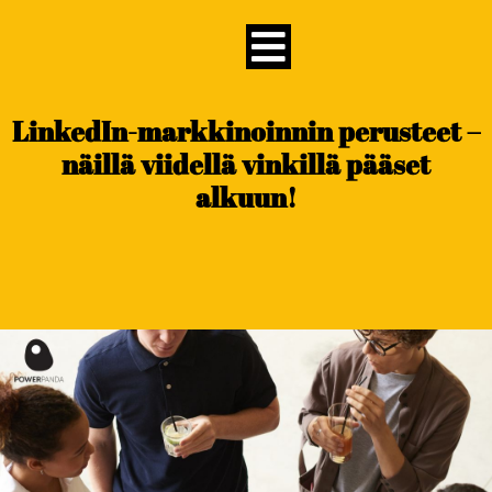
content
LinkedIn-markkinoinnin perusteet –
näillä viidellä vinkillä pääset
alkuun!