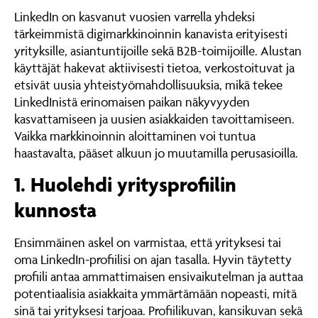
LinkedIn on kasvanut vuosien varrella yhdeksi
tärkeimmistä digimarkkinoinnin kanavista erityisesti
yrityksille, asiantuntijoille sekä B2B-toimijoille. Alustan
käyttäjät hakevat aktiivisesti tietoa, verkostoituvat ja
etsivät uusia yhteistyömahdollisuuksia, mikä tekee
LinkedInistä erinomaisen paikan näkyvyyden
kasvattamiseen ja uusien asiakkaiden tavoittamiseen.
Vaikka markkinoinnin aloittaminen voi tuntua
haastavalta, pääset alkuun jo muutamilla perusasioilla.
1. Huolehdi yritysprofiilin
kunnosta
Ensimmäinen askel on varmistaa, että yrityksesi tai
oma LinkedIn-profiilisi on ajan tasalla. Hyvin täytetty
profiili antaa ammattimaisen ensivaikutelman ja auttaa
potentiaalisia asiakkaita ymmärtämään nopeasti, mitä
sinä tai yrityksesi tarjoaa. Profiilikuvan, kansikuvan sekä