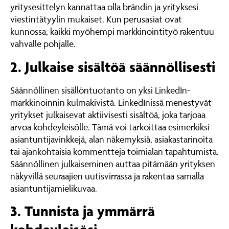
yritysesittelyn kannattaa olla brändin ja yrityksesi
viestintätyylin mukaiset. Kun perusasiat ovat
kunnossa, kaikki myöhempi markkinointityö rakentuu
vahvalle pohjalle.
2. Julkaise sisältöä säännöllisesti
Säännöllinen sisällöntuotanto on yksi LinkedIn-
markkinoinnin kulmakivistä. LinkedInissä menestyvät
yritykset julkaisevat aktiivisesti sisältöä, joka tarjoaa
arvoa kohdeyleisölle. Tämä voi tarkoittaa esimerkiksi
asiantuntijavinkkejä, alan näkemyksiä, asiakastarinoita
tai ajankohtaisia kommentteja toimialan tapahtumista.
Säännöllinen julkaiseminen auttaa pitämään yrityksen
näkyvillä seuraajien uutisvirrassa ja rakentaa samalla
asiantuntijamielikuvaa.
3. Tunnista ja ymmärrä