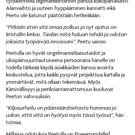
työskennellä digimarkkinoinnin parissa kokopäiväisesti.
Alanvaihto ja uuteen hyppääminen kannatti eikä
Peetu ole katunut päätöstään hetkeäkään.
“Pitkään etsin sitä omaa polkua ja nyt ajatus on
kristallin kirkas. Tiedän mitä haluan tehdä ja odotan
jokaista työpäivää innoissani”,
Peetu sanoo.
Peetulla on hyvät ongelmanratkaisutaidot ja
ulospäinsuuntautuneena persoonana hänelle on
todella tärkeää käydä asiakkaiden kanssa avointa
keskustelua, jotta kaikki pysyvät projektissa kartalla ja
ymmärtävät, mitä ollaan tekemässä. Myös
Kärsivällisyys ja periksiantamattomuus kuuluvat
Peetun vahvuuksiin.
“Kilpaurheilu on päämäärätietoista hommaa ja
uskon, että siitä on hyötyä myös tässä työssä”,
hän
toteaa.
Millaisia odotuksia Peetulla on Powerpandalle?