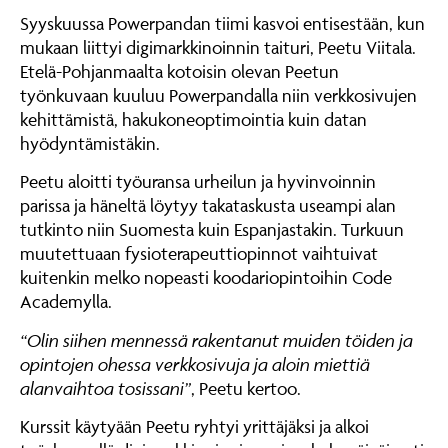
Syyskuussa Powerpandan tiimi kasvoi entisestään, kun
mukaan liittyi digimarkkinoinnin taituri, Peetu Viitala.
Etelä-Pohjanmaalta kotoisin olevan Peetun
työnkuvaan kuuluu Powerpandalla niin verkkosivujen
kehittämistä, hakukoneoptimointia kuin datan
hyödyntämistäkin.
Peetu aloitti työuransa urheilun ja hyvinvoinnin
parissa ja häneltä löytyy takataskusta useampi alan
tutkinto niin Suomesta kuin Espanjastakin. Turkuun
muutettuaan fysioterapeuttiopinnot vaihtuivat
kuitenkin melko nopeasti koodariopintoihin Code
Academylla.
“Olin siihen mennessä rakentanut muiden töiden ja
opintojen ohessa verkkosivuja ja aloin miettiä
alanvaihtoa tosissani”
, Peetu kertoo.
Kurssit käytyään Peetu ryhtyi yrittäjäksi ja alkoi