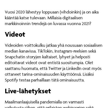
Vuosi 2020 lähestyy loppuaan (vihdoinkin) ja on aika
kääntää katse tulevaan. Millaisia digitaalisen
markkinoinnin trendejä on luvassa vuonna 2021?
Videot
Videoiden voittokulku jatkaa yhä nousuaan sosiaalisen
median kanavissa. TikTokin, Instagram-reelsien sekä
Snapchatin storyjen kaltaiset, lyhyet ja helposti
editoitavat videot ovat entistä suositumpia. Olet
saattanu huomata, että Twitter ja LinkedIn ovat myös
ottaneet tarina-ominaisuuden käyttöönsä. Lisäksi
Spotify testaa parhaillaan tätä ominaisuutta.
Live-lähetykset
Maailmanlaajuisella pandemialla on varmasti
vaikutusta siihen, että erilaisten webinaarien sekä