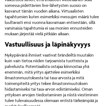
somessa pidettävien live-lähetysten suosio on
kasvanut tämän vuoden aikana. Virtuaalisten
tapahtumien kuten esimerkiksi messujen määrä tulee
luultavasti ensi vuonna kasvamaan entisestään, sillä
varsinaisia tapahtumia ei saa monien ennusteiden
mukaan järjestää vielä pitkään aikaan.
Vastuullisuus ja läpinäkyvyys
Nykypäivänä ihmiset vaativat brändeiltä muutakin
kuin vain tietoa niiden tarjoamista tuotteista ja
palveluista. Potentiaalista ostajaa kiinnostaa yhä
enemmän, mitä yritys ajattelee esimerkiksi
ilmastonmuutoksesta tai tasa-arvosta ja mitä
toimenpiteitä yritys tekee ilmastonmuutoksen
hidastamiseksi tai tasa-arvon edistämiseksi. Oman
yrityksen arvojen tiedostaminen ja niistä viestiminen
tulee tulevaisuudessa olemaan entistä tärkeämpää ja