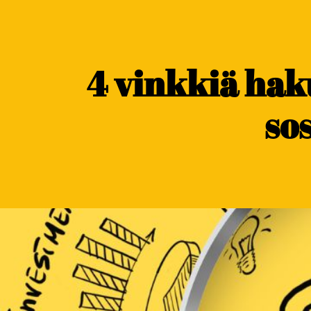
content
4 vinkkiä ha
so