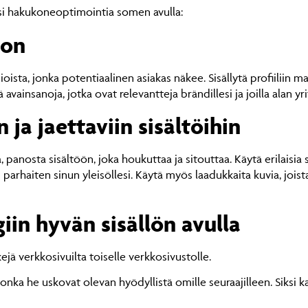
tosi hakukoneoptimointia somen avulla:
oon
ioista, jonka potentiaalinen asiakas näkee. Sisällytä profiiliin m
 avainsanoja, jotka ovat relevantteja brändillesi ja joilla alan yri
 ja jaettaviin sisältöihin
 panosta sisältöön, joka houkuttaa ja sitouttaa. Käytä erilaisia s
parhaiten sinun yleisöllesi. Käytä myös laadukkaita kuvia, joista 
iin hyvän sisällön avulla
kejä verkkosivuilta toiselle verkkosivustolle.
 jonka he uskovat olevan hyödyllistä omille seuraajilleen. Siksi 