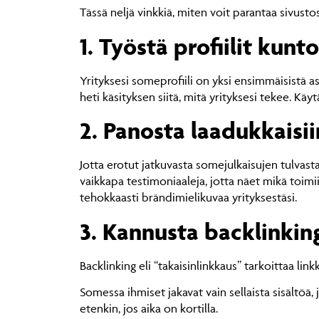
Tässä neljä vinkkiä, miten voit parantaa sivus
1. Työstä profiilit kunt
Yrityksesi someprofiili on yksi ensimmäisistä as
heti käsityksen siitä, mitä yrityksesi tekee. Käytä
2. Panosta laadukkaisiin
Jotta erotut jatkuvasta somejulkaisujen tulvasta,
vaikkapa testimoniaaleja, jotta näet mikä toimii 
tehokkaasti brändimielikuvaa yrityksestäsi.
3. Kannusta backlinking
Backlinking eli “takaisinlinkkaus” tarkoittaa link
Somessa ihmiset jakavat vain sellaista sisältöä,
etenkin, jos aika on kortilla.