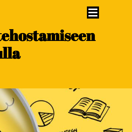
tehostamiseen
lla