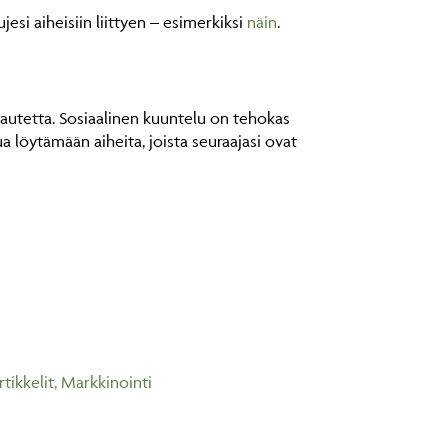
jesi aiheisiin liittyen – esimerkiksi
näin
.
autetta. Sosiaalinen kuuntelu on tehokas
ua löytämään aiheita, joista seuraajasi ovat
rtikkelit
,
Markkinointi