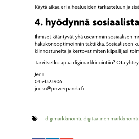
Käytä aikaa eri aihealueiden tarkasteluun ja sisä
4. hyödynnä sosiaalist
Ihmiset kääntyvät yhä useammin sosiaalisen me
hakukoneoptimoinnin taktiikka. Sosiaaliseen ku
kiinnostuneita ja kertovat miten kilpailijasi toim
Tarvitsetko apua digimarkkinointiin? Ota yhtey
Jenni
045-1323906
juuso@powerpanda.fi
digimarkkinointi
,
digitaalinen markkinointi