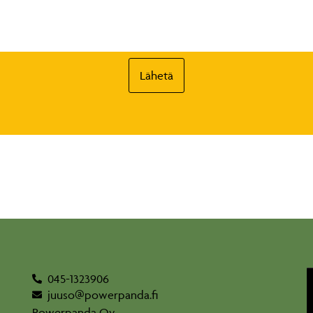
Lähetä
045-1323906
juuso@powerpanda.fi
Powerpanda Oy