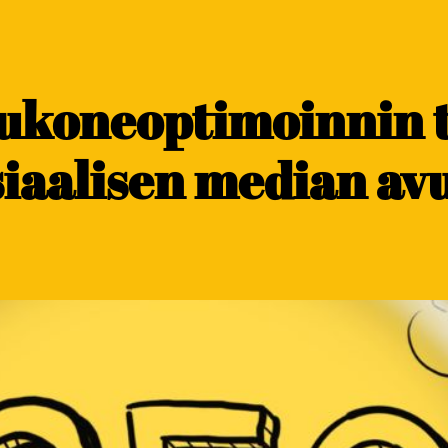
kukoneoptimoinnin 
siaalisen median avu