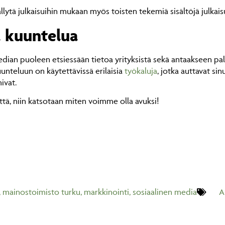
llytä julkaisuihin mukaan myös toisten tekemiä sisältöjä julkaisu
a kuuntelua
dian puoleen etsiessään tietoa yrityksistä sekä antaakseen pal
unteluun on käytettävissä erilaisia
työkaluja
, jotka auttavat sin
ivat.
ttä, niin katsotaan miten voimme olla avuksi!
,
mainostoimisto turku
,
markkinointi
,
sosiaalinen media
A