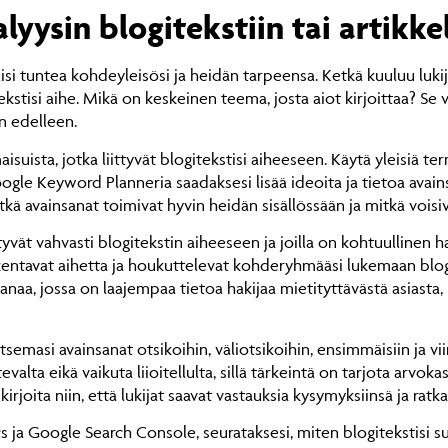
yysin blogitekstiin tai artikkel
lisi tuntea kohdeyleisösi ja heidän tarpeensa. Ketkä kuuluu luk
isi aihe. Mikä on keskeinen teema, josta aiot kirjoittaa? Se voi
in edelleen.
aisuista, jotka liittyvät blogitekstisi aiheeseen. Käytä yleisiä ter
le Keyword Planneria saadaksesi lisää ideoita ja tietoa avainsan
itkä avainsanat toimivat hyvin heidän sisällössään ja mitkä vois
tyvät vahvasti blogitekstin aiheeseen ja joilla on kohtuulline
rkentavat aihetta ja houkuttelevat kohderyhmääsi lukemaan blogi
anaa, jossa on laajempaa tietoa hakijaa mietityttävästä asiasta
litsemasi avainsanat otsikoihin, väliotsikoihin, ensimmäisiin ja vii
alta eikä vaikuta liioitellulta, sillä tärkeintä on tarjota arvokas
kirjoita niin, että lukijat saavat vastauksia kysymyksiinsä ja ratk
s ja Google Search Console, seurataksesi, miten blogitekstisi 