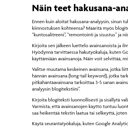
Näin teet hakusana-anal
Ennen kuin aloitat hakusana-analyysin, sinun tu
kiinnostuksen kohteensa? Määritä myös blogitekst
“kuntosalitreeni”, “remontointi ja sisustus” ja ni
Kirjoita sen jälkeen luettelo avainsanoista ja ilm
Hyödynnä tarvittaessa hakutyökaluja, kuten Goog
käyttämiään avainsanoja. Näin voit selvittää, m
Valitse muutama keskeinen avainsana, jotka liit
hännän avainsana (long-tail keyword), jotka ta
pitkähäntäavainsana tarkoittaa 3-5 sanan avains
analyysin blogitekstiini”.
Kirjoita blogiteksti luonnollisesti ja sisällytä va
Varmista, että avainsanojen käyttö tuntuu luontev
saa heikentää tekstin laatua tai selkeyttä, joten 
Käytä seurantatyökaluja, kuten Google Analytic