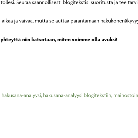
tollesi. Seuraa säännöllisesti blogitekstisi suoritusta ja tee ta
tii aikaa ja vaivaa, mutta se auttaa parantamaan hakukonenäkyv
a yhteyttä niin katsotaan, miten voimme olla avuksi!
,
hakusana-analyysi
,
hakusana-analyysi blogitekstiin
,
mainostoim