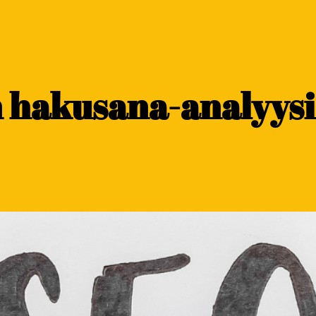
 hakusana-analyysi 