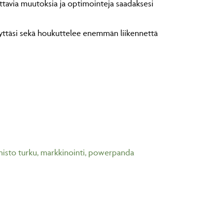
rvittavia muutoksia ja optimointeja saadaksesi
yyttäsi sekä houkuttelee enemmän liikennettä
isto turku
,
markkinointi
,
powerpanda