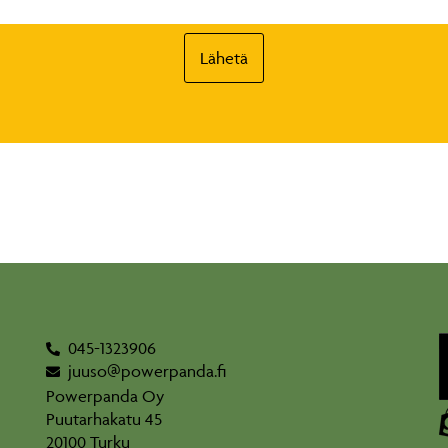
Lähetä
045-1323906
juuso@powerpanda.fi
Powerpanda Oy
Puutarhakatu 45
20100 Turku