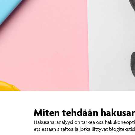
Miten tehdään hakusana
Hakusana-analyysi on tärkeä osa hakukoneoptimo
etsiessään sisältöä ja jotka liittyvät blogiteksti