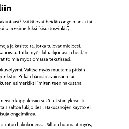
iin
ijakuntaasi? Mitkä ovat heidän ongelmansa tai
 olla esimerkiksi “sisustusvinkit”,
mejä ja käsitteitä, jotka tulevat mieleesi.
oista. Tutki myös kilpailijoitasi ja heidän
ivat toimia myös omassa tekstissäsi.
n hakuvolyymi. Valitse myös muutama pitkän
tekstin. Pitkän hännän avainsana tai
, kuten esimerkiksi “miten teen hakusana-
meisiin kappaleisiin sekä tekstiin yleisesti.
ta sisältöä lukijoillesi. Hakusanojen käyttö ei
aisuja ongelmiinsa.
suoriutuu hakukoneissa. Silloin huomaat myös,