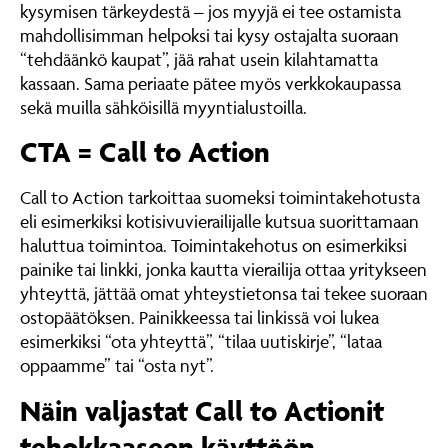
kysymisen tärkeydestä – jos myyjä ei tee ostamista
mahdollisimman helpoksi tai kysy ostajalta suoraan
“tehdäänkö kaupat”, jää rahat usein kilahtamatta
kassaan. Sama periaate pätee myös verkkokaupassa
sekä muilla sähköisillä myyntialustoilla.
CTA = Call to Action
Call to Action tarkoittaa suomeksi toimintakehotusta
eli esimerkiksi kotisivuvierailijalle kutsua suorittamaan
haluttua toimintoa. Toimintakehotus on esimerkiksi
painike tai linkki, jonka kautta vierailija ottaa yritykseen
yhteyttä, jättää omat yhteystietonsa tai tekee suoraan
ostopäätöksen. Painikkeessa tai linkissä voi lukea
esimerkiksi “ota yhteyttä”, “tilaa uutiskirje”, “lataa
oppaamme” tai “osta nyt”.
Näin valjastat Call to Actionit
tehokkaaseen käyttöön