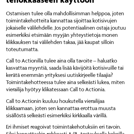
Ostamisen tulee olla mahdollisimman helppoa, joten
toimintakehotteita kannattaa sijoittaa kotisivujen
jokaiselle välilehdelle. Jos potentiaalinen ostaja joutuu
esimerkiksi etsimään myyjän yhteystietoja monen
klikkauksen tai välilehden takaa, jää kaupat silloin
toteutumatta.
Call to Actionilla tulee aina olla tavoite – haluatko
kasvattaa myyntiä, saada lisää kävijöitä kotisivuille tai
kerätä enemmän yrityksesi uutiskirjeelle tilaajia?
Toimintakehotteessa tulee aina selkeästi lukea, miten
vierailija hyötyy klikatessaan Call to Actionia.
Call to Actionin kuuluu houkutella vierailijaa
klikkaamaan, joten sen kannattaa erottua muusta
sisällöstä selkeästi esimerkiksi kirkkaalla värillä.
Eri ihmiset reagoivat toimintakehotuksiin eri tavoin.
Siksi kannattaakin rohkeasti A/B -testauksella kokeilla,