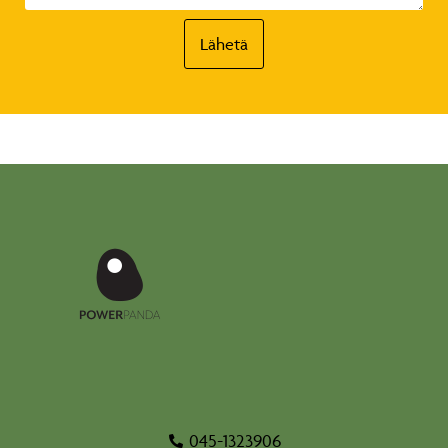
Lähetä
045-1323906