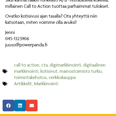
millainen Call to Action tuottaa parhaimmat tulokset.
Ovatko kotisivusi ajan tasalla? Ota yhteyttä niin
katsotaan, miten voimme olla avuksi!
Jenni
045-1323906
juuso@powerpanda.fi
call to action
,
cta
,
digimarkkinointi
,
digitaalinen
markkinointi
,
kotisivut
,
mainostoimisto turku
,
toimintakehotus
,
verkkokauppa
Artikkelit
,
Markkinointi