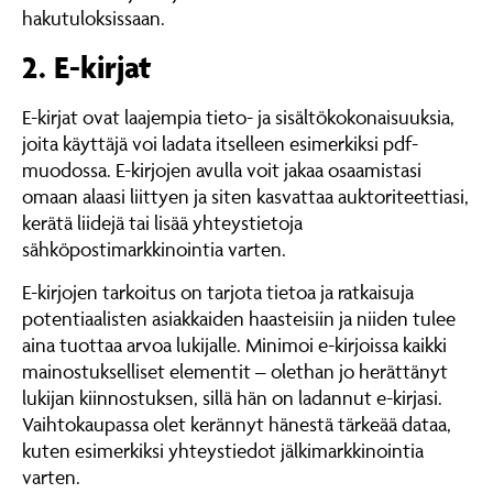
hakutuloksissaan.
2. E-kirjat
E-kirjat ovat laajempia tieto- ja sisältökokonaisuuksia,
joita käyttäjä voi ladata itselleen esimerkiksi pdf-
muodossa. E-kirjojen avulla voit jakaa osaamistasi
omaan alaasi liittyen ja siten kasvattaa auktoriteettiasi,
kerätä liidejä tai lisää yhteystietoja
sähköpostimarkkinointia varten.
E-kirjojen tarkoitus on tarjota tietoa ja ratkaisuja
potentiaalisten asiakkaiden haasteisiin ja niiden tulee
aina tuottaa arvoa lukijalle. Minimoi e-kirjoissa kaikki
mainostukselliset elementit – olethan jo herättänyt
lukijan kiinnostuksen, sillä hän on ladannut e-kirjasi.
Vaihtokaupassa olet kerännyt hänestä tärkeää dataa,
kuten esimerkiksi yhteystiedot jälkimarkkinointia
varten.