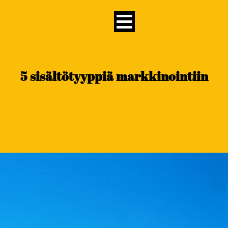
content
5 sisältötyyppiä markkinointiin