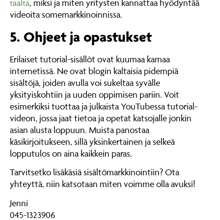
, miksi ja miten yritysten kannattaa hyödyntää
täältä
videoita somemarkkinoinnissa.
5. Ohjeet ja opastukset
Erilaiset tutorial-sisällöt ovat kuumaa kamaa
internetissä. Ne ovat blogin kaltaisia pidempiä
sisältöjä, joiden avulla voi sukeltaa syvälle
yksityiskohtiin ja uuden oppimisen pariin. Voit
esimerkiksi tuottaa ja julkaista YouTubessa tutorial-
videon, jossa jaat tietoa ja opetat katsojalle jonkin
asian alusta loppuun. Muista panostaa
käsikirjoitukseen, sillä yksinkertainen ja selkeä
lopputulos on aina kaikkein paras.
Tarvitsetko lisäkäsiä sisältömarkkinointiin? Ota
yhteyttä, niin katsotaan miten voimme olla avuksi!
Jenni
045-1323906