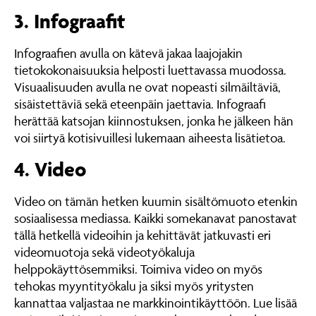
3. Infograafit
Infograafien avulla on kätevä jakaa laajojakin
tietokokonaisuuksia helposti luettavassa muodossa.
Visuaalisuuden avulla ne ovat nopeasti silmäiltäviä,
sisäistettäviä sekä eteenpäin jaettavia. Infograafi
herättää katsojan kiinnostuksen, jonka he jälkeen hän
voi siirtyä kotisivuillesi lukemaan aiheesta lisätietoa.
4. Video
Video on tämän hetken kuumin sisältömuoto etenkin
sosiaalisessa mediassa. Kaikki somekanavat panostavat
tällä hetkellä videoihin ja kehittävät jatkuvasti eri
videomuotoja sekä videotyökaluja
helppokäyttösemmiksi. Toimiva video on myös
tehokas myyntityökalu ja siksi myös yritysten
kannattaa valjastaa ne markkinointikäyttöön. Lue lisää